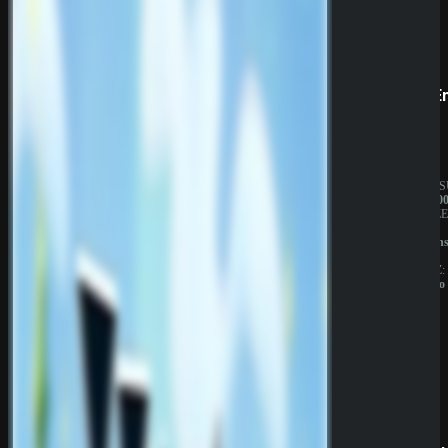
Prestige
SpinE
BESITZER:
JAHRES
Aurevia
10.000.0
IT
BESITZE
Group
GBL
LIZENZ:
Solution
Curacao
N.V.
LIZENZ:
Curacao