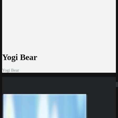
Jeton
CashtoCode
MiFinity
MuchBetter
Auszahlmethoden
Bank Überweisung
MasterCard
Visa
Skrill
Bitcoin
Yogi Bear
Yogi Bear
Suchen
Rate Game
(
0
Votes)
Neue Casinos