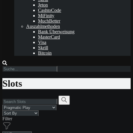
Jeton
CashtoCode
MiFinity
MuchBetter
Auszahlmethoden
Bank Überweisung
MasterCard
Visa
Skrill
Bitcoin
Slots
Filter