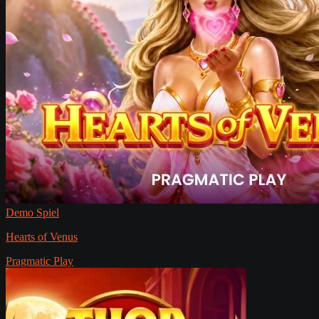
Demo Spiel
Hearts of Venus
Pragmatic Play