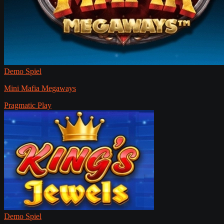
Demo Spiel
Mini Mafia Megaways
Pragmatic Play
Demo Spiel