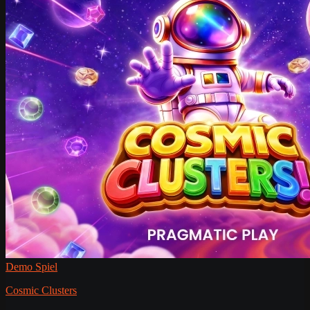
Demo Spiel
Cosmic Clusters