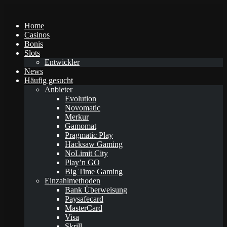
Home
Casinos
Bonis
Slots
Entwickler
News
Häufig gesucht
Anbieter
Evolution
Novomatic
Merkur
Gamomat
Pragmatic Play
Hacksaw Gaming
NoLimit City
Play’n GO
Big Time Gaming
Einzahlmethoden
Bank Überweisung
Paysafecard
MasterCard
Visa
Skrill