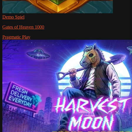
Demo Spiel
Gates of Heaven 1000
Pragmatic Play