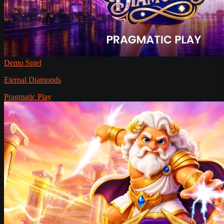
Demo Spiel
Eternal Diamonds
Pragmatic Play