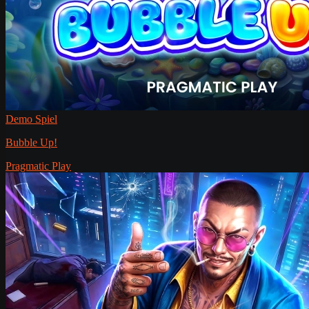
Demo Spiel
Bubble Up!
Pragmatic Play