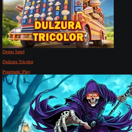
Demo Spiel
Dulzura Tricolor
Pragmatic Play