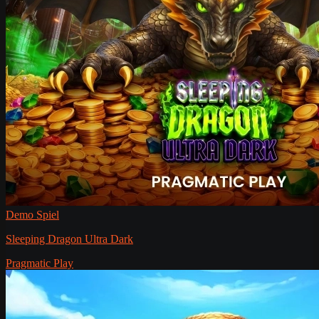
Demo Spiel
Sleeping Dragon Ultra Dark
Pragmatic Play