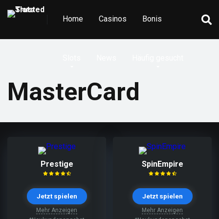
Home
Casinos
Bonis
Slots
News
Häufig gesucht
MasterCard
Prestige
SpinEmpire
Jetzt spielen
Jetzt spielen
Mehr Anzeigen
Mehr Anzeigen