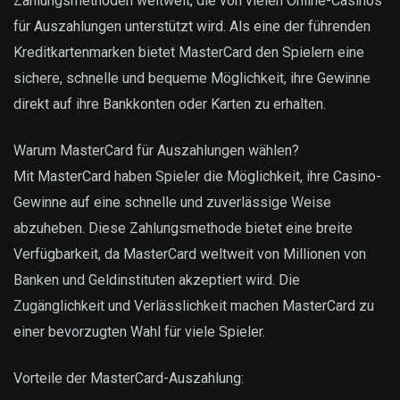
Zahlungsmethoden weltweit, die von vielen Online-Casinos
für Auszahlungen unterstützt wird. Als eine der führenden
Kreditkartenmarken bietet MasterCard den Spielern eine
sichere, schnelle und bequeme Möglichkeit, ihre Gewinne
direkt auf ihre Bankkonten oder Karten zu erhalten.
Warum MasterCard für Auszahlungen wählen?
Mit MasterCard haben Spieler die Möglichkeit, ihre Casino-
Gewinne auf eine schnelle und zuverlässige Weise
abzuheben. Diese Zahlungsmethode bietet eine breite
Verfügbarkeit, da MasterCard weltweit von Millionen von
Banken und Geldinstituten akzeptiert wird. Die
Zugänglichkeit und Verlässlichkeit machen MasterCard zu
einer bevorzugten Wahl für viele Spieler.
Vorteile der MasterCard-Auszahlung: