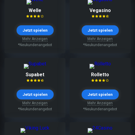
Welle
Vegasino
Jetzt spielen
Jetzt spielen
Mehr Anzeigen
Mehr Anzeigen
*Neukundenangebot
*Neukundenangebot
Supabet
Rolletto
Jetzt spielen
Jetzt spielen
Mehr Anzeigen
Mehr Anzeigen
*Neukundenangebot
*Neukundenangebot