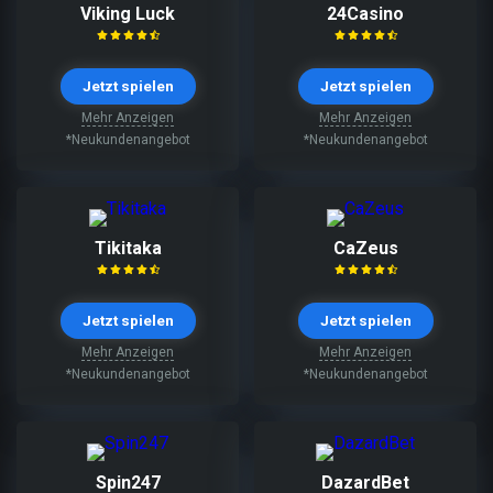
Viking Luck
24Casino
Jetzt spielen
Jetzt spielen
Mehr Anzeigen
Mehr Anzeigen
*Neukundenangebot
*Neukundenangebot
Tikitaka
CaZeus
Jetzt spielen
Jetzt spielen
Mehr Anzeigen
Mehr Anzeigen
*Neukundenangebot
*Neukundenangebot
Spin247
DazardBet