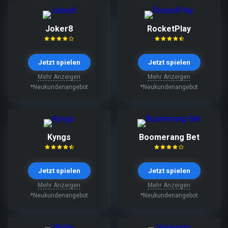
Joker8
RocketPlay
Jetzt spielen
Jetzt spielen
Mehr Anzeigen
Mehr Anzeigen
*Neukundenangebot
*Neukundenangebot
Kyngs
Boomerang Bet
Jetzt spielen
Jetzt spielen
Mehr Anzeigen
Mehr Anzeigen
*Neukundenangebot
*Neukundenangebot