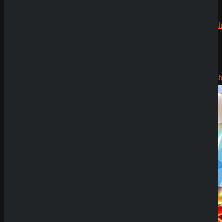
Silizi
zu
CryptoRush
200% bis
zu 2.500€
Submit
Robert99
Sicher dir einen 100% Bonus bis 500€ und spiele
zu
Xmas Bakery
CryptoRush
Try Our Featured Games
200% bis
zu 2.500€
News
Casino Prestige
Zahlungsmethoden
Analyse
18. Mai 2026
SpinEmpire Casino
Review
8. Januar 2026
SpinBetter Casino
Review
22. Dezember