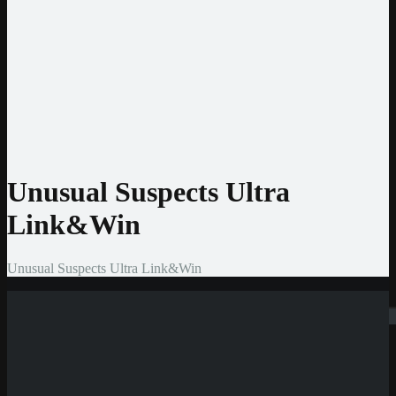
Jeton
CashtoCode
MiFinity
MuchBetter
Auszahlmethoden
Bank Überweisung
MasterCard
Visa
Skrill
Bitcoin
Unusual Suspects Ultra
Link&Win
Unusual Suspects Ultra Link&Win
Suchen
Neue Casinos