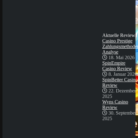
Review
22. Dezember
2025
Wyns Casino Revie
30. September
2025
Aktuelle Reviews
Casino Prestige
Zahlungsmethode
Analyse
18. Mai 2026
SpinEmpire
Casino Review
8. Januar 2026
SpinBetter Casino
Review
22. Dezember
2025
Wyns Casino
Review
30. September
2025