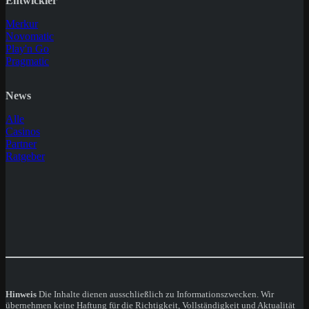
Entwickler
Merkur
Novomatic
Play'n Go
Pragmatic
News
Alle
Casinos
Partner
Ratgeber
Hinweis
Die Inhalte dienen ausschließlich zu Informationszwecken. Wir
übernehmen keine Haftung für die Richtigkeit, Vollständigkeit und Aktualität