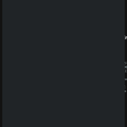
Prestige
SpinE
BESITZER:
JAHRES
Aurevia
10.000.0
IT
BESITZE
Group
GBL
LIZENZ:
Solution
Curacao
N.V.
LIZENZ:
Curacao