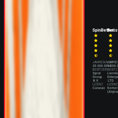
SpinBetter
Betis
JAHRESUMSATZ:
JAHRE
20.000.000€
1.000.
BESITZER:
BESITZ
Sprut
Liernin
Group
Enterp
B.V.
LTD
LIZENZ:
LIZENZ
Curacao
Komor
(Anjou