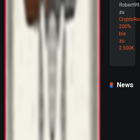
Robert99
zu
CryptoRu
200%
bis
zu
2.500€
News