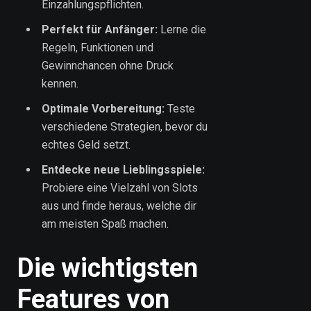
Einzahlungspflichten.
Perfekt für Anfänger:
Lerne die
Regeln, Funktionen und
Gewinnchancen ohne Druck
kennen.
Optimale Vorbereitung:
Teste
verschiedene Strategien, bevor du
echtes Geld setzt.
Entdecke neue Lieblingsspiele:
Probiere eine Vielzahl von Slots
aus und finde heraus, welche dir
am meisten Spaß machen.
Die wichtigsten
Features von