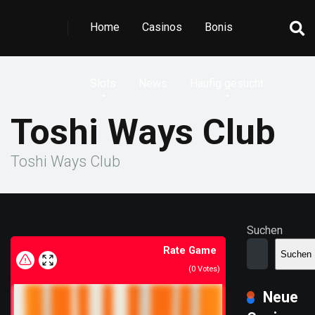
Home
Casinos
Bonis
Slots
News
Häufig gesucht
Toshi Ways Club
Toshi Ways Club
Suchen
Rate Game
Suchen
(
0
Votes)
Neue