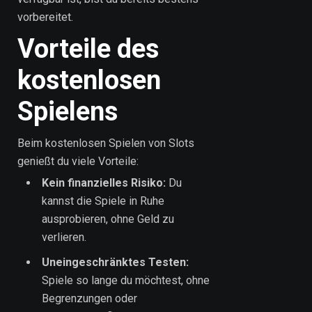
vorbereitet.
Vorteile des
kostenlosen
Spielens
Beim kostenlosen Spielen von Slots
genießt du viele Vorteile:
Kein finanzielles Risiko:
Du
kannst die Spiele in Ruhe
ausprobieren, ohne Geld zu
verlieren.
Uneingeschränktes Testen:
Spiele so lange du möchtest, ohne
Begrenzungen oder