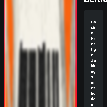
Ca
sin
o
Pr
es
tig
e
Za
hlu
ng
s
m
et
ho
de
n