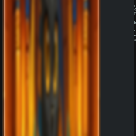
JAHRESUMSATZ:
JAHRES
1.000.000€
1.000.00
BESITZER:
BESITZE
Liernin
Liernin
Enterprises
Enterpri
LTD
LTD
LIZENZ:
LIZENZ:
Komoren
Komore
(Anjouan)
(Anjoua
Neueste
Beiträge
Casino
Prestige
Zahlungs
methoden
Analyse
SpinEmpir
e Casino
Review