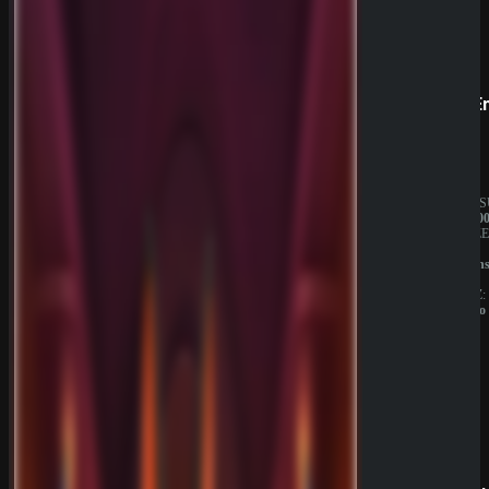
Prestige
SpinE
BESITZER:
JAHRES
Aurevia
10.000.0
IT
BESITZE
Group
GBL
LIZENZ:
Solution
Curacao
N.V.
LIZENZ:
Curacao