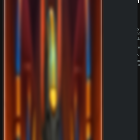
SpinBetter
Betist
JAHRESUMSATZ:
JAHRES
20.000.000€
1.000.00
BESITZER:
BESITZE
Sprut
Liernin
Group
Enterpri
B.V.
LTD
LIZENZ:
LIZENZ:
Curacao
Komore
(Anjoua
QuickWin
Wyns