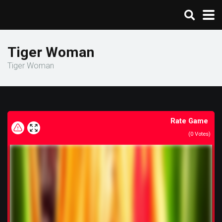
Tiger Woman
Tiger Woman
Rate Game
(
0
Votes)