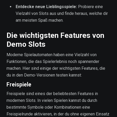
Entdecke neue Lieblingsspiele:
Probiere eine
Vielzahl von Slots aus und finde heraus, welche dir
am meisten Spaß machen.
Die wichtigsten Features von
Demo Slots
Moderne Spielautomaten haben eine Vielzahl von
Funktionen, die das Spielerlebnis noch spannender
machen. Hier sind einige der wichtigsten Features, die
du in den Demo-Versionen testen kannst:
Freispiele
Freispiele sind eines der beliebtesten Features in
modernen Slots. In vielen Spielen kannst du durch
bestimmte Symbole oder Kombinationen eine
Freispielrunde aktivieren, in der du ohne eigenen Einsatz