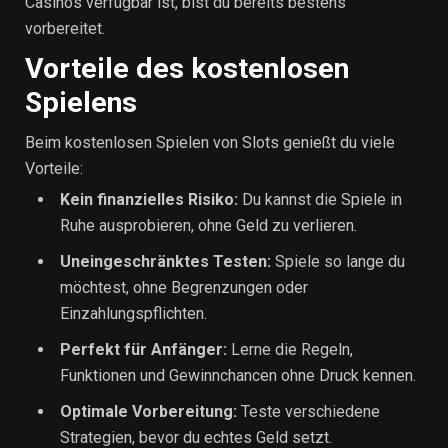
Casinos verfügbar ist, bist du bereits bestens
vorbereitet.
Vorteile des kostenlosen
Spielens
Beim kostenlosen Spielen von Slots genießt du viele
Vorteile:
Kein finanzielles Risiko:
Du kannst die Spiele in
Ruhe ausprobieren, ohne Geld zu verlieren.
Uneingeschränktes Testen:
Spiele so lange du
möchtest, ohne Begrenzungen oder
Einzahlungspflichten.
Perfekt für Anfänger:
Lerne die Regeln,
Funktionen und Gewinnchancen ohne Druck kennen.
Optimale Vorbereitung:
Teste verschiedene
Strategien, bevor du echtes Geld setzt.