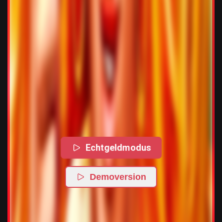
Echtgeldmodus
Demoversion