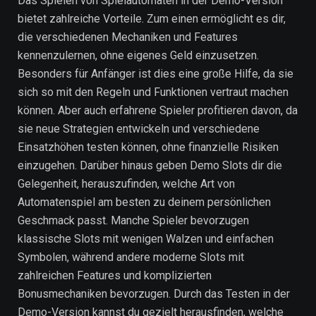
Das Spielen von Spielautomaten in der Demo-Version
bietet zahlreiche Vorteile. Zum einen ermöglicht es dir,
die verschiedenen Mechaniken und Features
kennenzulernen, ohne eigenes Geld einzusetzen.
Besonders für Anfänger ist dies eine große Hilfe, da sie
sich so mit den Regeln und Funktionen vertraut machen
können. Aber auch erfahrene Spieler profitieren davon, da
sie neue Strategien entwickeln und verschiedene
Einsatzhöhen testen können, ohne finanzielle Risiken
einzugehen. Darüber hinaus geben Demo Slots dir die
Gelegenheit, herauszufinden, welche Art von
Automatenspiel am besten zu deinem persönlichen
Geschmack passt. Manche Spieler bevorzugen
klassische Slots mit wenigen Walzen und einfachen
Symbolen, während andere moderne Slots mit
zahlreichen Features und komplizierten
Bonusmechaniken bevorzugen. Durch das Testen in der
Demo-Version kannst du gezielt herausfinden, welche