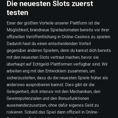
Die neuesten Slots zuerst
testen
Einer der größten Vorteile unserer Plattform ist die
Möglichkeit, brandneue Spielautomaten bereits vor ihrer
offiziellen Veröffentlichung in Online-Casinos zu spielen.
Dadurch hast du einen entscheidenden Vorteil
gegenüber anderen Spielern, denn du kannst dich bereits
mit den neuesten Slots vertraut machen, bevor sie
überhaupt auf Echtgeld-Plattformen verfügbar sind. Wir
arbeiten eng mit den Entwicklern zusammen, um
sicherzustellen, dass du die neuesten Spiele früher als
anderswo ausprobieren kannst. Dies gibt dir die
Gelegenheit, dich intensiv mit den Mechaniken, den
Gewinnpotenzialen und den Bonusfunktionen
auseinanderzusetzen, ohne dafür eigenes Geld zu
riskieren. Sobald das Spiel dann offiziell in Online-