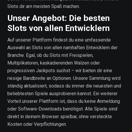
Slots dir am meisten Spaß machen.
Unser Angebot: Die besten
Slots von allen Entwicklern
Auf unserer Plattform findest du eine umfassende
Auswahl an Slots von allen namhaften Entwicklern der
Branche. Egal, ob du Slots mit Freispielen,
Multiplikatoren, kaskadierenden Walzen oder
progressiven Jackpots suchst – wir bieten dir eine
riesige Bandbreite an Optionen. Unsere Sammlung wird
ständig aktualisiert, sodass du immer die neuesten und
beliebtesten Spiele ausprobieren kannst. Ein weiterer
Vorteil unserer Plattform ist, dass du keine Anmeldung
oder Software-Downloads benötigst. Alle Spiele sind
direkt in deinem Browser spielbar, ohne versteckte
Kosten oder Verpflichtungen.