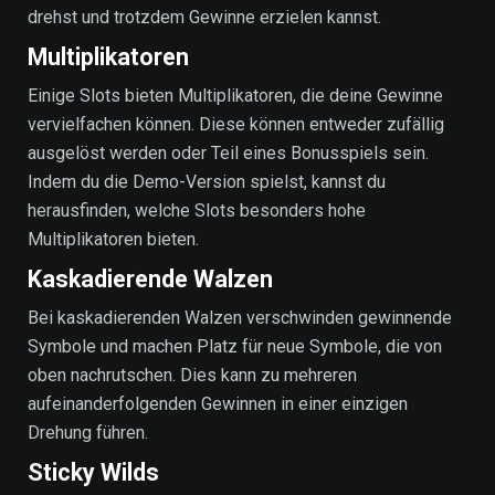
drehst und trotzdem Gewinne erzielen kannst.
Multiplikatoren
Einige Slots bieten Multiplikatoren, die deine Gewinne
vervielfachen können. Diese können entweder zufällig
ausgelöst werden oder Teil eines Bonusspiels sein.
Indem du die Demo-Version spielst, kannst du
herausfinden, welche Slots besonders hohe
Multiplikatoren bieten.
Kaskadierende Walzen
Bei kaskadierenden Walzen verschwinden gewinnende
Symbole und machen Platz für neue Symbole, die von
oben nachrutschen. Dies kann zu mehreren
aufeinanderfolgenden Gewinnen in einer einzigen
Drehung führen.
Sticky Wilds