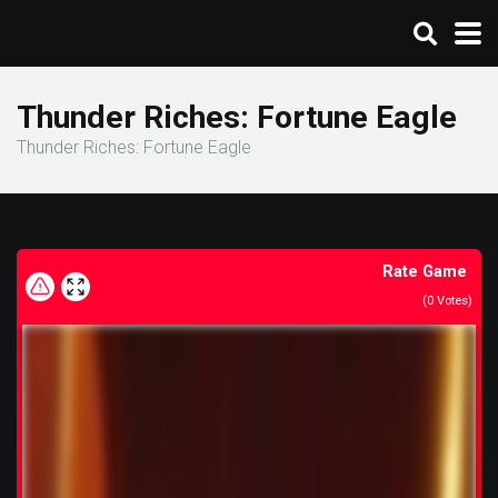
Thunder Riches: Fortune Eagle
Thunder Riches: Fortune Eagle
Rate Game
(
0
Votes)