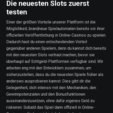
Die neuesten Slots zuerst
testen
Einer der größten Vorteile unserer Plattform ist die
Möglichkeit, brandneue Spielautomaten bereits vor ihrer
offiziellen Veröffentlichung in Online-Casinos zu spielen.
Dadurch hast du einen entscheidenden Vorteil
gegenüber anderen Spielern, denn du kannst dich bereits
mit den neuesten Slots vertraut machen, bevor sie
überhaupt auf Echtgeld-Plattformen verfügbar sind. Wir
arbeiten eng mit den Entwicklern zusammen, um
sicherzustellen, dass du die neuesten Spiele früher als
anderswo ausprobieren kannst. Dies gibt dir die
Gelegenheit, dich intensiv mit den Mechaniken, den
Gewinnpotenzialen und den Bonusfunktionen
auseinanderzusetzen, ohne dafür eigenes Geld zu
riskieren. Sobald das Spiel dann offiziell in Online-