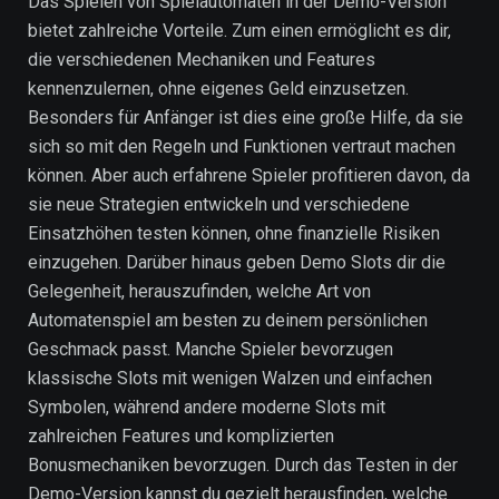
Das Spielen von Spielautomaten in der Demo-Version
bietet zahlreiche Vorteile. Zum einen ermöglicht es dir,
die verschiedenen Mechaniken und Features
kennenzulernen, ohne eigenes Geld einzusetzen.
Besonders für Anfänger ist dies eine große Hilfe, da sie
sich so mit den Regeln und Funktionen vertraut machen
können. Aber auch erfahrene Spieler profitieren davon, da
sie neue Strategien entwickeln und verschiedene
Einsatzhöhen testen können, ohne finanzielle Risiken
einzugehen. Darüber hinaus geben Demo Slots dir die
Gelegenheit, herauszufinden, welche Art von
Automatenspiel am besten zu deinem persönlichen
Geschmack passt. Manche Spieler bevorzugen
klassische Slots mit wenigen Walzen und einfachen
Symbolen, während andere moderne Slots mit
zahlreichen Features und komplizierten
Bonusmechaniken bevorzugen. Durch das Testen in der
Demo-Version kannst du gezielt herausfinden, welche