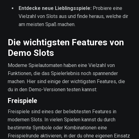
Entdecke neue Lieblingsspiele:
Probiere eine
Vielzahl von Slots aus und finde heraus, welche dir
am meisten Spaß machen.
Die wichtigsten Features von
Demo Slots
Moderne Spielautomaten haben eine Vielzahl von
Funktionen, die das Spielerlebnis noch spannender
machen. Hier sind einige der wichtigsten Features, die
du in den Demo-Versionen testen kannst:
Freispiele
Freispiele sind eines der beliebtesten Features in
modernen Slots. In vielen Spielen kannst du durch
bestimmte Symbole oder Kombinationen eine
Freispielrunde aktivieren, in der du ohne eigenen Einsatz