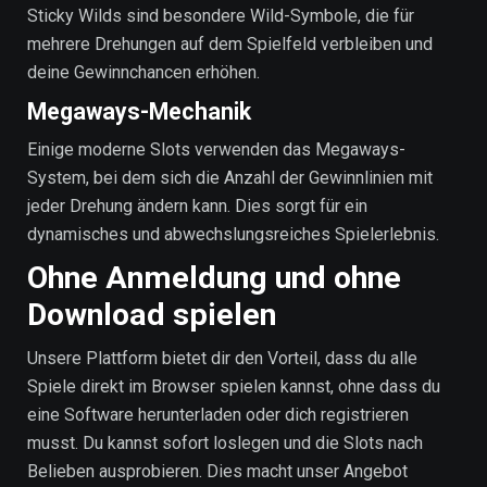
Sticky Wilds sind besondere Wild-Symbole, die für
mehrere Drehungen auf dem Spielfeld verbleiben und
deine Gewinnchancen erhöhen.
Megaways-Mechanik
Einige moderne Slots verwenden das Megaways-
System, bei dem sich die Anzahl der Gewinnlinien mit
jeder Drehung ändern kann. Dies sorgt für ein
dynamisches und abwechslungsreiches Spielerlebnis.
Ohne Anmeldung und ohne
Download spielen
Unsere Plattform bietet dir den Vorteil, dass du alle
Spiele direkt im Browser spielen kannst, ohne dass du
eine Software herunterladen oder dich registrieren
musst. Du kannst sofort loslegen und die Slots nach
Belieben ausprobieren. Dies macht unser Angebot