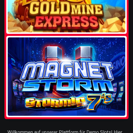
Willkommen auf unserer Plattform für Demo Slots! Hier