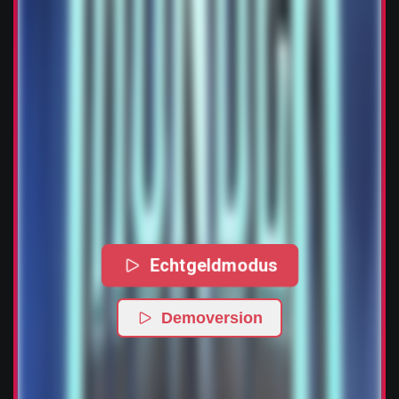
Echtgeldmodus
Demoversion