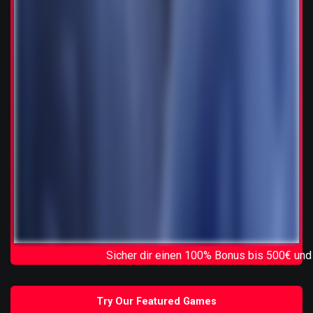
Sicher dir einen 100% Bonus bis 500€ und spiele Th
Try Our Featured Games