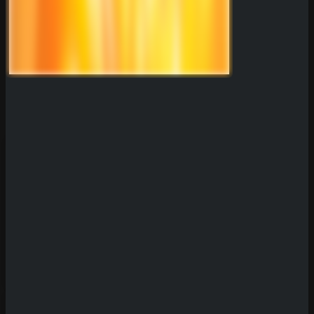
Sicher dir einen 100% Bonus bis 500€ und spiel
Try Our Featured Games