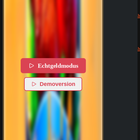
Silizi
zu
CryptoRush
200% bis
zu 2.500€
Robert99
zu
CryptoRush
200% bis
zu 2.500€
Echtgeldmodus
News
Demoversion
Casino Prestige
Zahlungsmethoden
Analyse
18. Mai 2026
SpinEmpire Casino
Review
8. Januar 2026
SpinBetter Casino
Review
22. Dezember