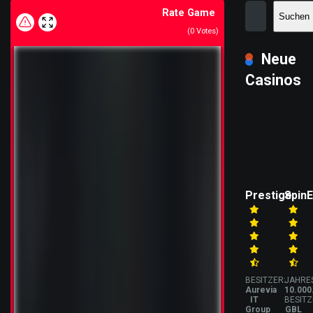
Rate Game
Suchen
(
0
Votes)
Neue
Casinos
Prestige
Spin
BESITZER:
JAHRE
Aurevia
10.000
IT
BESITZ
Group
GBL