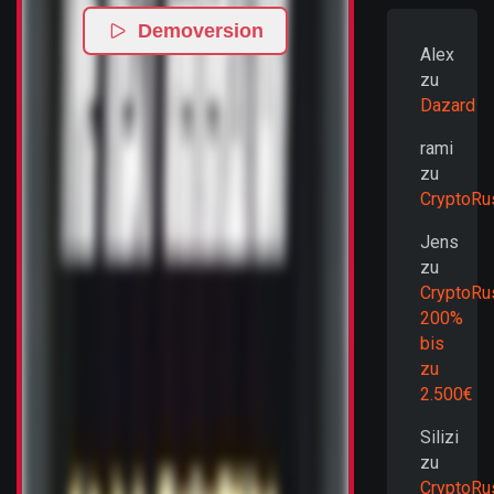
Demoversion
Alex
zu
Dazard
rami
zu
CryptoRu
Jens
zu
CryptoRu
200%
bis
zu
2.500€
Silizi
zu
CryptoRu