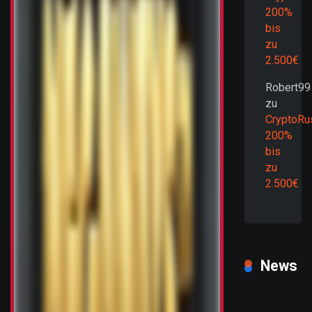
200%
bis
zu
2.500€
Robert99
zu
CryptoRu
200%
bis
zu
2.500€
News