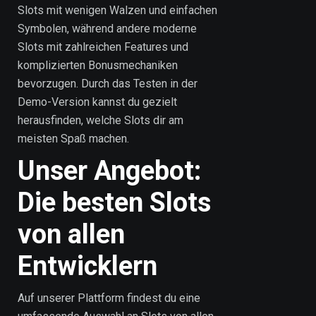
Slots mit wenigen Walzen und einfachen
Symbolen, während andere moderne
Slots mit zahlreichen Features und
komplizierten Bonusmechaniken
bevorzugen. Durch das Testen in der
Demo-Version kannst du gezielt
herausfinden, welche Slots dir am
meisten Spaß machen.
Unser Angebot:
Die besten Slots
von allen
Entwicklern
Auf unserer Plattform findest du eine