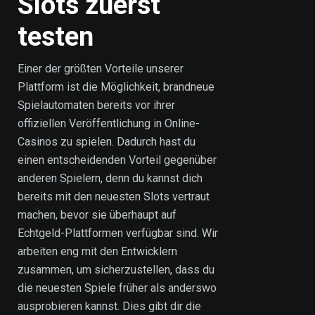
Slots zuerst
testen
Einer der größten Vorteile unserer
Plattform ist die Möglichkeit, brandneue
Spielautomaten bereits vor ihrer
offiziellen Veröffentlichung in Online-
Casinos zu spielen. Dadurch hast du
einen entscheidenden Vorteil gegenüber
anderen Spielern, denn du kannst dich
bereits mit den neuesten Slots vertraut
machen, bevor sie überhaupt auf
Echtgeld-Plattformen verfügbar sind. Wir
arbeiten eng mit den Entwicklern
zusammen, um sicherzustellen, dass du
die neuesten Spiele früher als anderswo
ausprobieren kannst. Dies gibt dir die