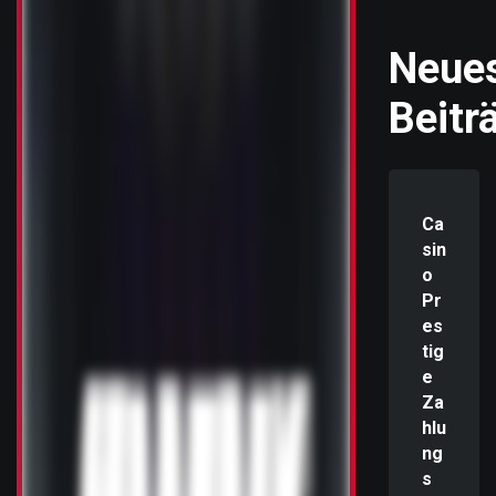
Neue
Beitr
Ca
sin
o
Pr
es
tig
e
Za
hlu
ng
s