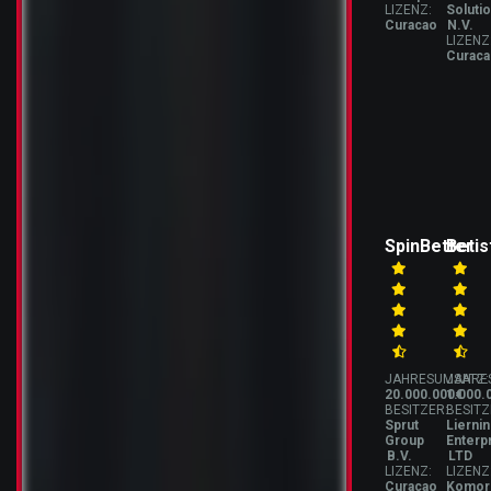
LIZENZ:
Soluti
Curacao
N.V.
LIZENZ
Curac
SpinBetter
Betis
JAHRESUMSATZ:
JAHRE
20.000.000€
1.000.
BESITZER:
BESITZ
Sprut
Liernin
Group
Enterp
B.V.
LTD
LIZENZ:
LIZENZ
Curacao
Komor