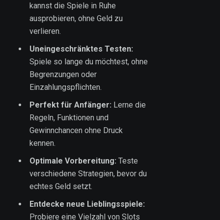
kannst die Spiele in Ruhe
ausprobieren, ohne Geld zu
verlieren.
Uneingeschränktes Testen:
Spiele so lange du möchtest, ohne
Begrenzungen oder
Einzahlungspflichten.
Perfekt für Anfänger:
Lerne die
Regeln, Funktionen und
Gewinnchancen ohne Druck
kennen.
Optimale Vorbereitung:
Teste
verschiedene Strategien, bevor du
echtes Geld setzt.
Entdecke neue Lieblingsspiele:
Probiere eine Vielzahl von Slots