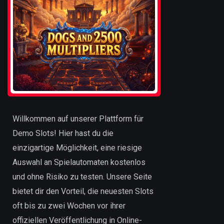
Willkommen auf unserer Plattform für
Demo Slots! Hier hast du die
einzigartige Möglichkeit, eine riesige
Auswahl an Spielautomaten kostenlos
und ohne Risiko zu testen. Unsere Seite
bietet dir den Vorteil, die neuesten Slots
oft bis zu zwei Wochen vor ihrer
offiziellen Veröffentlichung in Online-