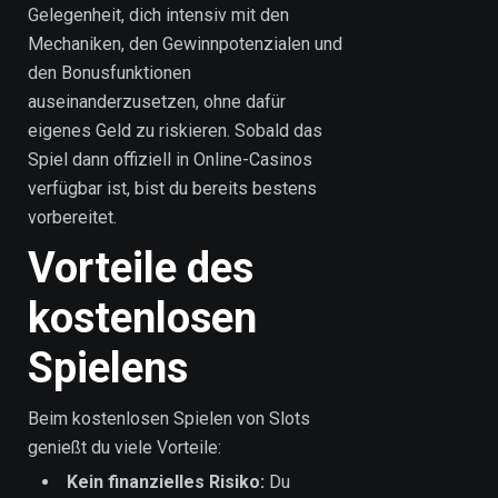
Gelegenheit, dich intensiv mit den
Mechaniken, den Gewinnpotenzialen und
den Bonusfunktionen
auseinanderzusetzen, ohne dafür
eigenes Geld zu riskieren. Sobald das
Spiel dann offiziell in Online-Casinos
verfügbar ist, bist du bereits bestens
vorbereitet.
Vorteile des
kostenlosen
Spielens
Beim kostenlosen Spielen von Slots
genießt du viele Vorteile:
Kein finanzielles Risiko:
Du