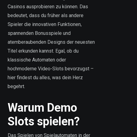
Casinos ausprobieren zu können. Das
bedeutet, dass du früher als andere
Spieler die innovativen Funktionen,
spannenden Bonusspiele und
atemberaubenden Designs der neuesten
Titel erkunden kannst. Egal, ob du
klassische Automaten oder
hochmoderne Video-Slots bevorzugst –
hier findest du alles, was dein Herz
begehrt.
Warum Demo
Slots spielen?
Das Spielen von Spielautomaten in der