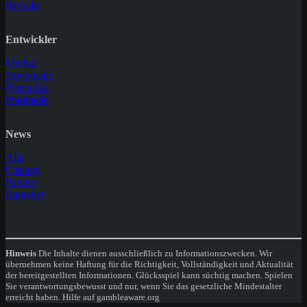
Paysafe
Entwickler
Merkur
Novomatic
Play'n Go
Pragmatic
News
Alle
Casinos
Partner
Ratgeber
Hinweis
Die Inhalte dienen ausschließlich zu Informationszwecken. Wir
übernehmen keine Haftung für die Richtigkeit, Vollständigkeit und Aktualität
der bereitgestellten Informationen. Glücksspiel kann süchtig machen. Spielen
Sie verantwortungsbewusst und nur, wenn Sie das gesetzliche Mindestalter
erreicht haben. Hilfe auf gambleaware.org