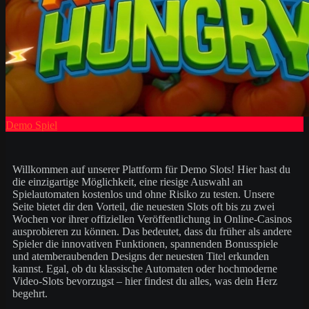
Demo Spiel
Willkommen auf unserer Plattform für Demo Slots! Hier hast du
die einzigartige Möglichkeit, eine riesige Auswahl an
Spielautomaten kostenlos und ohne Risiko zu testen. Unsere
Seite bietet dir den Vorteil, die neuesten Slots oft bis zu zwei
Wochen vor ihrer offiziellen Veröffentlichung in Online-Casinos
ausprobieren zu können. Das bedeutet, dass du früher als andere
Spieler die innovativen Funktionen, spannenden Bonusspiele
und atemberaubenden Designs der neuesten Titel erkunden
kannst. Egal, ob du klassische Automaten oder hochmoderne
Video-Slots bevorzugst – hier findest du alles, was dein Herz
begehrt.