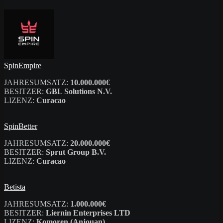
SpinEmpire
JAHRESUMSATZ:
10.000.000€
BESITZER:
GBL Solutions N.V.
LIZENZ:
Curacao
SpinBetter
JAHRESUMSATZ:
20.000.000€
BESITZER:
Sprut Group B.V.
LIZENZ:
Curacao
Betista
JAHRESUMSATZ:
1.000.000€
BESITZER:
Liernin Enterprises LTD
LIZENZ:
Komoren (Anjouan)