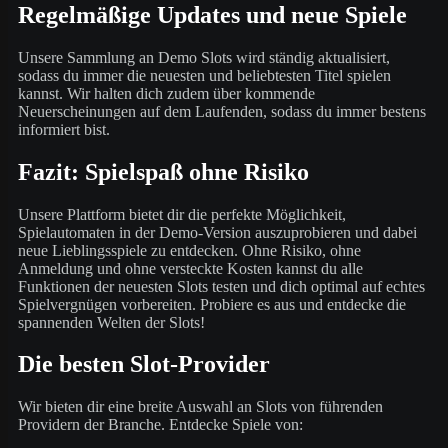
Regelmäßige Updates und neue Spiele
Unsere Sammlung an Demo Slots wird ständig aktualisiert,
sodass du immer die neuesten und beliebtesten Titel spielen
kannst. Wir halten dich zudem über kommende
Neuerscheinungen auf dem Laufenden, sodass du immer bestens
informiert bist.
Fazit: Spielspaß ohne Risiko
Unsere Plattform bietet dir die perfekte Möglichkeit,
Spielautomaten in der Demo-Version auszuprobieren und dabei
neue Lieblingsspiele zu entdecken. Ohne Risiko, ohne
Anmeldung und ohne versteckte Kosten kannst du alle
Funktionen der neuesten Slots testen und dich optimal auf echtes
Spielvergnügen vorbereiten. Probiere es aus und entdecke die
spannenden Welten der Slots!
Die besten Slot-Provider
Wir bieten dir eine breite Auswahl an Slots von führenden
Providern der Branche. Entdecke Spiele von: