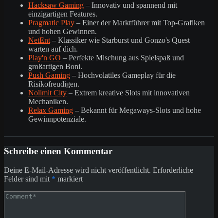
Hacksaw Gaming
– Innovativ und spannend mit
einzigartigen Features.
Pragmatic Play
– Einer der Marktführer mit Top-Grafiken
und hohen Gewinnen.
NetEnt
– Klassiker wie Starburst und Gonzo's Quest
warten auf dich.
Play'n GO
– Perfekte Mischung aus Spielspaß und
großartigen Boni.
Push Gaming
– Hochvolatiles Gameplay für die
Risikofreudigen.
Nolimit City
– Extrem kreative Slots mit innovativen
Mechaniken.
Relax Gaming
– Bekannt für Megaways-Slots und hohe
Gewinnpotenziale.
Schreibe einen Kommentar
Deine E-Mail-Adresse wird nicht veröffentlicht.
Erforderliche
Felder sind mit
*
markiert