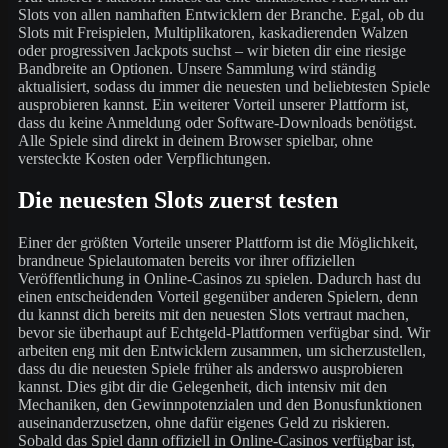
Slots von allen namhaften Entwicklern der Branche. Egal, ob du
Slots mit Freispielen, Multiplikatoren, kaskadierenden Walzen
oder progressiven Jackpots suchst – wir bieten dir eine riesige
Bandbreite an Optionen. Unsere Sammlung wird ständig
aktualisiert, sodass du immer die neuesten und beliebtesten Spiele
ausprobieren kannst. Ein weiterer Vorteil unserer Plattform ist,
dass du keine Anmeldung oder Software-Downloads benötigst.
Alle Spiele sind direkt in deinem Browser spielbar, ohne
versteckte Kosten oder Verpflichtungen.
Die neuesten Slots zuerst testen
Einer der größten Vorteile unserer Plattform ist die Möglichkeit,
brandneue Spielautomaten bereits vor ihrer offiziellen
Veröffentlichung in Online-Casinos zu spielen. Dadurch hast du
einen entscheidenden Vorteil gegenüber anderen Spielern, denn
du kannst dich bereits mit den neuesten Slots vertraut machen,
bevor sie überhaupt auf Echtgeld-Plattformen verfügbar sind. Wir
arbeiten eng mit den Entwicklern zusammen, um sicherzustellen,
dass du die neuesten Spiele früher als anderswo ausprobieren
kannst. Dies gibt dir die Gelegenheit, dich intensiv mit den
Mechaniken, den Gewinnpotenzialen und den Bonusfunktionen
auseinanderzusetzen, ohne dafür eigenes Geld zu riskieren.
Sobald das Spiel dann offiziell in Online-Casinos verfügbar ist,