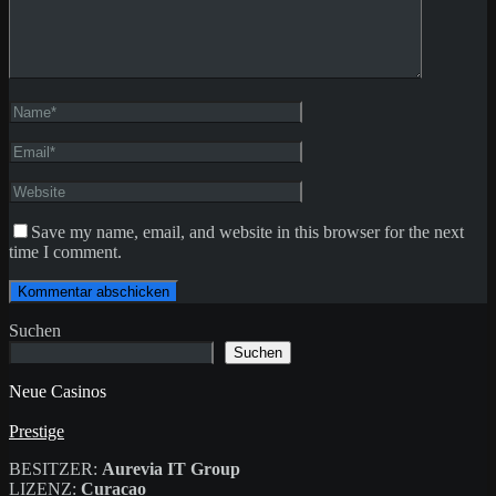
Save my name, email, and website in this browser for the next
time I comment.
Suchen
Suchen
Neue Casinos
Prestige
BESITZER:
Aurevia IT Group
LIZENZ:
Curacao