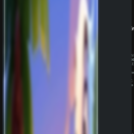
Prestige
SpinE
BESITZER:
JAHRES
Aurevia
10.000.0
IT
BESITZE
Group
GBL
LIZENZ:
Solution
Curacao
N.V.
LIZENZ:
Curacao