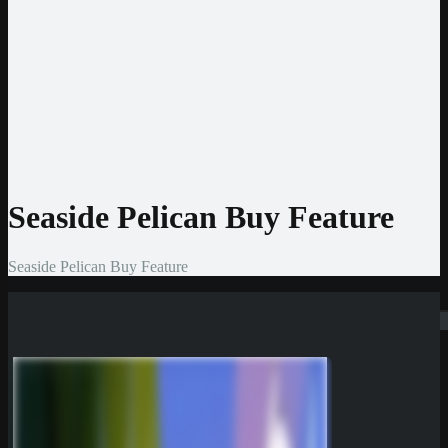
Jeton
CashtoCode
MiFinity
MuchBetter
Auszahlmethoden
Bank Überweisung
MasterCard
Visa
Skrill
Bitcoin
Seaside Pelican Buy Feature
Seaside Pelican Buy Feature
Suchen
Rate Game
(
0
Votes)
Neue Casinos