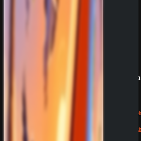
SpinBetter
Casino
Review
Wyns
Casino
Review
QuickWin
Casino
Review
Neueste
Kommenta
Alex
zu
Dazard
rami
zu
CryptoRus
Jens
zu
CryptoRush
200% bis
zu 2.500€