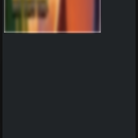
Sicher dir einen 100% Bonus bis 500€ und spi
Try Our Featured Games