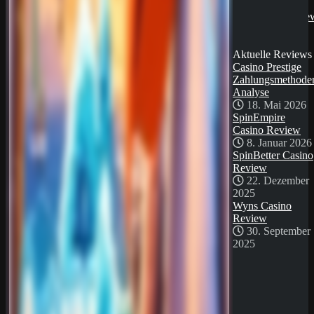
2025
Wyns Casino Revie
30. September
2025
Aktuelle Reviews
Casino Prestige
Zahlungsmethode
Analyse
18. Mai 2026
SpinEmpire
Casino Review
8. Januar 2026
SpinBetter Casino
Review
22. Dezember
2025
Wyns Casino
Review
30. September
2025