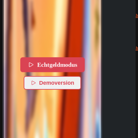
Silizi
zu
CryptoRush
200% bis
zu 2.500€
Robert99
zu
CryptoRush
200% bis
zu 2.500€
Echtgeldmodus
News
Demoversion
Casino Prestige
Zahlungsmethoden
Analyse
18. Mai 2026
SpinEmpire Casino
Review
8. Januar 2026
SpinBetter Casino
Review
22. Dezember