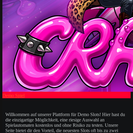
Demo Spiel
Willkommen auf unserer Plattform für Demo Slots! Hier hast du
die einzigartige Möglichkeit, eine riesige Auswahl an
Spielautomaten kostenlos und ohne Risiko zu testen. Unsere
Seite bietet dir den Vorteil, die neuesten Slots oft bis zu zwei