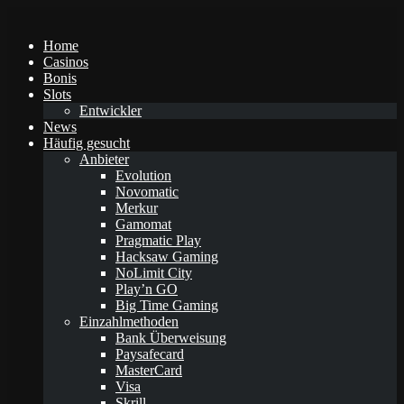
Home
Casinos
Bonis
Slots
Entwickler
News
Häufig gesucht
Anbieter
Evolution
Novomatic
Merkur
Gamomat
Pragmatic Play
Hacksaw Gaming
NoLimit City
Play’n GO
Big Time Gaming
Einzahlmethoden
Bank Überweisung
Paysafecard
MasterCard
Visa
Skrill