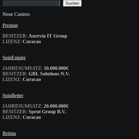
Suchen
Neue Casinos
Prestige
BESITZER:
Aurevia IT Group
LIZENZ:
Curacao
SpinEmpire
JAHRESUMSATZ:
10.000.000€
BESITZER:
GBL Solutions N.V.
LIZENZ:
Curacao
SpinBetter
JAHRESUMSATZ:
20.000.000€
BESITZER:
Sprut Group B.V.
LIZENZ:
Curacao
Betista