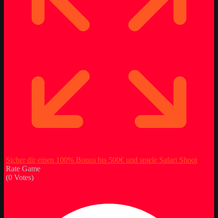
Sicher dir einen 100% Bonus bis 500€ und spiele Safari Shoot
Rate Game
(
0
Votes)