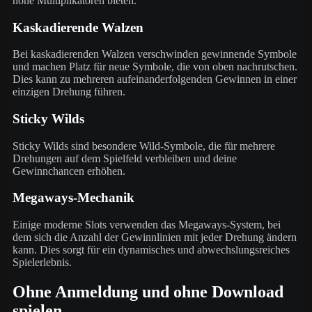
hohe Multiplikatoren bieten.
Kaskadierende Walzen
Bei kaskadierenden Walzen verschwinden gewinnende Symbole
und machen Platz für neue Symbole, die von oben nachrutschen.
Dies kann zu mehreren aufeinanderfolgenden Gewinnen in einer
einzigen Drehung führen.
Sticky Wilds
Sticky Wilds sind besondere Wild-Symbole, die für mehrere
Drehungen auf dem Spielfeld verbleiben und deine
Gewinnchancen erhöhen.
Megaways-Mechanik
Einige moderne Slots verwenden das Megaways-System, bei
dem sich die Anzahl der Gewinnlinien mit jeder Drehung ändern
kann. Dies sorgt für ein dynamisches und abwechslungsreiches
Spielerlebnis.
Ohne Anmeldung und ohne Download
spielen