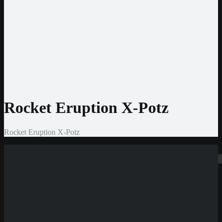
Jeton
CashtoCode
MiFinity
MuchBetter
Auszahlmethoden
Bank Überweisung
MasterCard
Visa
Skrill
Bitcoin
Rocket Eruption X-Potz
Rocket Eruption X-Potz
Suchen
Neue Casinos