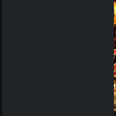
CryptoRus
Jens
zu
CryptoRush
200% bis
zu 2.500€
Silizi
zu
CryptoRush
200% bis
zu 2.500€
Robert99
zu
CryptoRush
200% bis
zu 2.500€
News
Casino Prestige
Zahlungsmethoden
Analyse
18. Mai 2026
SpinEmpire Casino
Review
Demo Spiel