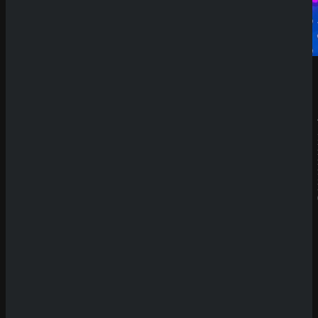
Neueste
Beiträge
Casino
Prestige