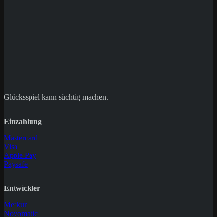
Save my name, email, and website in this
browser for the next time I comment.
Glücksspiel kann süchtig machen.
Einzahlung
Mastercard
Visa
Apple Pay
Paysafe
Entwickler
Merkur
Novomatic