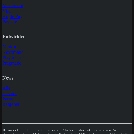
Mastercard
Visa
Apple Pay
Paysafe
Entwickler
Merkur
Novomatic
Play'n Go
Pragmatic
News
Alle
Casinos
Partner
Ratgeber
Hinweis
Die Inhalte dienen ausschließlich zu Informationszwecken. Wir