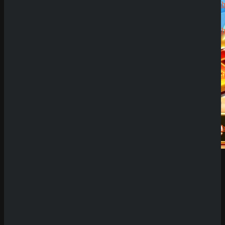
CryptoRus
Jens
zu
CryptoRush
200% bis
zu 2.500€
Silizi
zu
CryptoRush
200% bis
zu 2.500€
Robert99
zu
CryptoRush
200% bis
zu 2.500€
Demo Spiel
News
Casino Prestige
Zahlungsmethoden
Analyse
18. Mai 2026
SpinEmpire Casino
Review