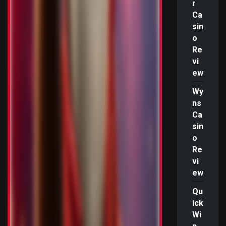
r
Ca
sin
o
Re
vi
ew
Wy
ns
Ca
sin
o
Re
vi
ew
Qu
ick
Wi