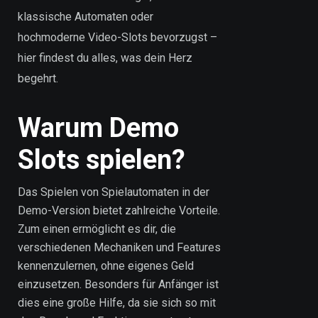
klassische Automaten oder
hochmoderne Video-Slots bevorzugst –
hier findest du alles, was dein Herz
begehrt.
Warum Demo
Slots spielen?
Das Spielen von Spielautomaten in der
Demo-Version bietet zahlreiche Vorteile.
Zum einen ermöglicht es dir, die
verschiedenen Mechaniken und Features
kennenzulernen, ohne eigenes Geld
einzusetzen. Besonders für Anfänger ist
dies eine große Hilfe, da sie sich so mit