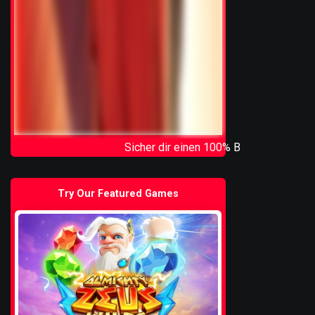
Sicher dir einen 100% Bonus bis 500€ und spiele
Try Our Featured Games