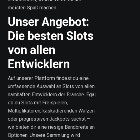
meisten Spaß machen.
Unser Angebot:
Die besten Slots
von allen
Entwicklern
Auf unserer Plattform findest du eine
umfassende Auswahl an Slots von allen
namhaften Entwicklern der Branche. Egal,
ob du Slots mit Freispielen,
Multiplikatoren, kaskadierenden Walzen
oder progressiven Jackpots suchst –
wir bieten dir eine riesige Bandbreite an
Optionen. Unsere Sammlung wird