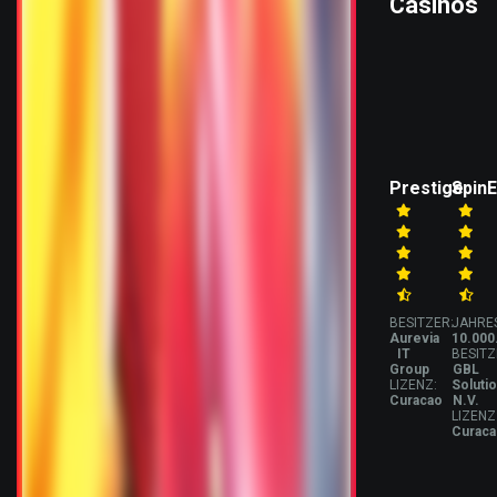
Casinos
Prestige
Spin
BESITZER:
JAHRE
Aurevia
10.000
IT
BESITZ
Group
GBL
LIZENZ:
Soluti
Curacao
N.V.
LIZENZ
Curac