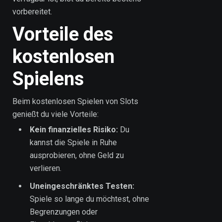
vorbereitet.
Vorteile des
kostenlosen
Spielens
Beim kostenlosen Spielen von Slots
genießt du viele Vorteile:
Kein finanzielles Risiko:
Du
kannst die Spiele in Ruhe
ausprobieren, ohne Geld zu
verlieren.
Uneingeschränktes Testen:
Spiele so lange du möchtest, ohne
Begrenzungen oder