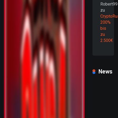
Robert99
zu
CryptoRu
200%
bis
zu
2.500€
News