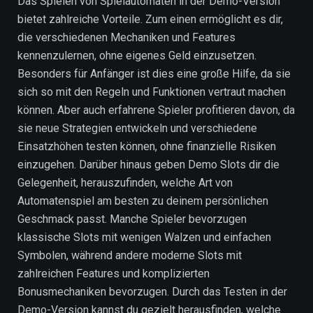
Das Spielen von Spielautomaten in der Demo-Version
bietet zahlreiche Vorteile. Zum einen ermöglicht es dir,
die verschiedenen Mechaniken und Features
kennenzulernen, ohne eigenes Geld einzusetzen.
Besonders für Anfänger ist dies eine große Hilfe, da sie
sich so mit den Regeln und Funktionen vertraut machen
können. Aber auch erfahrene Spieler profitieren davon, da
sie neue Strategien entwickeln und verschiedene
Einsatzhöhen testen können, ohne finanzielle Risiken
einzugehen. Darüber hinaus geben Demo Slots dir die
Gelegenheit, herauszufinden, welche Art von
Automatenspiel am besten zu deinem persönlichen
Geschmack passt. Manche Spieler bevorzugen
klassische Slots mit wenigen Walzen und einfachen
Symbolen, während andere moderne Slots mit
zahlreichen Features und komplizierten
Bonusmechaniken bevorzugen. Durch das Testen in der
Demo-Version kannst du gezielt herausfinden, welche