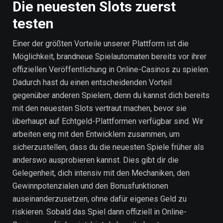
Die neuesten Slots zuerst
testen
Einer der größten Vorteile unserer Plattform ist die
Möglichkeit, brandneue Spielautomaten bereits vor ihrer
offiziellen Veröffentlichung in Online-Casinos zu spielen.
Dadurch hast du einen entscheidenden Vorteil
gegenüber anderen Spielern, denn du kannst dich bereits
mit den neuesten Slots vertraut machen, bevor sie
überhaupt auf Echtgeld-Plattformen verfügbar sind. Wir
arbeiten eng mit den Entwicklern zusammen, um
sicherzustellen, dass du die neuesten Spiele früher als
anderswo ausprobieren kannst. Dies gibt dir die
Gelegenheit, dich intensiv mit den Mechaniken, den
Gewinnpotenzialen und den Bonusfunktionen
auseinanderzusetzen, ohne dafür eigenes Geld zu
riskieren. Sobald das Spiel dann offiziell in Online-