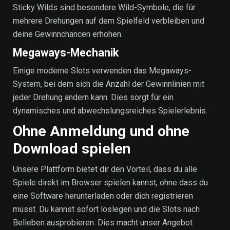
Sticky Wilds sind besondere Wild-Symbole, die für
mehrere Drehungen auf dem Spielfeld verbleiben und
deine Gewinnchancen erhöhen.
Megaways-Mechanik
Einige moderne Slots verwenden das Megaways-
System, bei dem sich die Anzahl der Gewinnlinien mit
jeder Drehung ändern kann. Dies sorgt für ein
dynamisches und abwechslungsreiches Spielerlebnis.
Ohne Anmeldung und ohne
Download spielen
Unsere Plattform bietet dir den Vorteil, dass du alle
Spiele direkt im Browser spielen kannst, ohne dass du
eine Software herunterladen oder dich registrieren
musst. Du kannst sofort loslegen und die Slots nach
Belieben ausprobieren. Dies macht unser Angebot