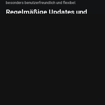
besonders benutzerfreundlich und flexibel.
Regelmäßige Updates und
neue Spiele
Unsere Sammlung an Demo Slots wird ständig
aktualisiert, sodass du immer die neuesten und
beliebtesten Titel spielen kannst. Wir halten dich zudem
über kommende Neuerscheinungen auf dem Laufenden,
sodass du immer bestens informiert bist.
Fazit: Spielspaß ohne Risiko
Unsere Plattform bietet dir die perfekte Möglichkeit,
Spielautomaten in der Demo-Version auszuprobieren
und dabei neue Lieblingsspiele zu entdecken. Ohne
Risiko, ohne Anmeldung und ohne versteckte Kosten
kannst du alle Funktionen der neuesten Slots testen und
dich optimal auf echtes Spielvergnügen vorbereiten.