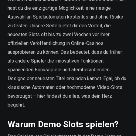
hast du die einzigartige Möglichkeit, eine riesige
Auswahl an Spielautomaten kostenlos und ohne Risiko
zu testen. Unsere Seite bietet dir den Vorteil, die
neuesten Slots oft bis zu zwei Wochen vor ihrer
offiziellen Veröffentlichung in Online-Casinos
ausprobieren zu können. Das bedeutet, dass du früher
als andere Spieler die innovativen Funktionen,
spannenden Bonusspiele und atemberaubenden
Designs der neuesten Titel erkunden kannst. Egal, ob du
klassische Automaten oder hochmoderne Video-Slots
bevorzugst – hier findest du alles, was dein Herz
begehrt.
Warum Demo Slots spielen?