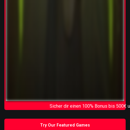
Sicher dir einen 100% Bonus bis 500€ und spiele Okto
Try Our Featured Games