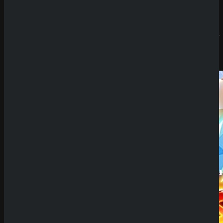
Zahlungs
methoden
Analyse
SpinEmpir
Submit
e Casino
Sicher dir einen 100% Bonus bis 500€ und spiele
Review
Nut Job
SpinBetter
Try Our Featured Games
Casino
Review
Wyns
Casino
Review
QuickWin
Casino
Review
Neueste
Kommenta
Alex
zu
Dazard
rami
zu