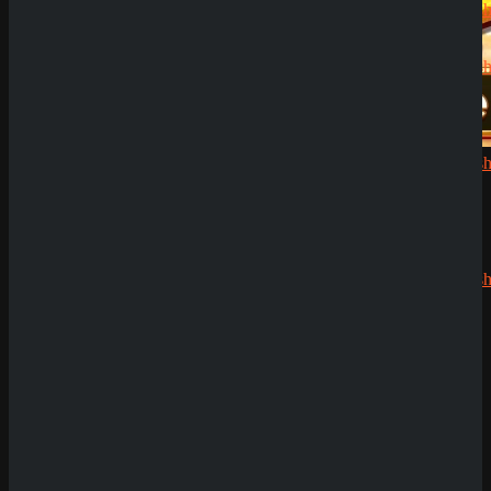
CryptoRus
Jens
zu
CryptoRush
200% bis
zu 2.500€
Silizi
zu
Demo Spiel
CryptoRush
200% bis
zu 2.500€
Robert99
zu
CryptoRush
200% bis
zu 2.500€
News
Casino Prestige
Zahlungsmethoden
Analyse
18. Mai 2026
SpinEmpire Casino
Review