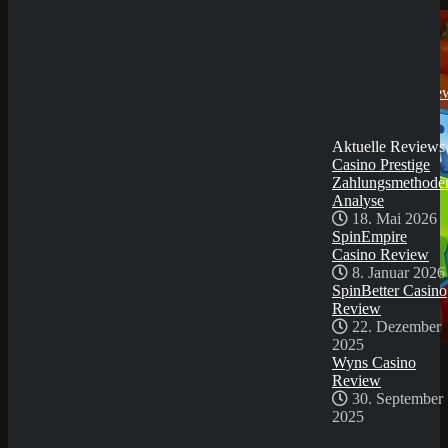
Demo Spiel
8. Januar 2026
SpinBetter Casino
Review
22. Dezember
2025
Wyns Casino Revie
30. September
2025
Aktuelle Reviews
Casino Prestige
Zahlungsmethode
Analyse
18. Mai 2026
SpinEmpire
Casino Review
8. Januar 2026
SpinBetter Casino
Review
22. Dezember
2025
Demo Spiel
Wyns Casino
Review
30. September
2025
Willkommen auf unserer Plattform für Demo
Slots! Hier hast du die einzigartige Möglichkeit,