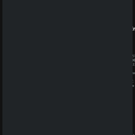
Prestige
SpinE
BESITZER:
JAHRES
Aurevia
10.000.0
IT
BESITZE
Group
GBL
LIZENZ:
Solution
Curacao
N.V.
LIZENZ:
Curacao