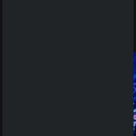
Demo Spiel