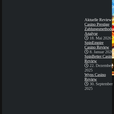
2025
Wyns Casino Revie
30. September
2025
Aktuelle Reviews
Casino Prestige
Zahlungsmethode
Analyse
18. Mai 2026
SpinEmpire
Casino Review
8. Januar 2026
SpinBetter Casino
Review
22. Dezember
2025
Wyns Casino
Demo Spiel
Review
30. September
2025