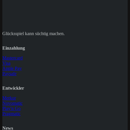
Glücksspiel kann süchtig machen.
Einzahlung
Mastercard
Visa
Apple Pay
Paysafe
Entwickler
Merkur
Novomatic
Play'n Go
Pragmatic
News