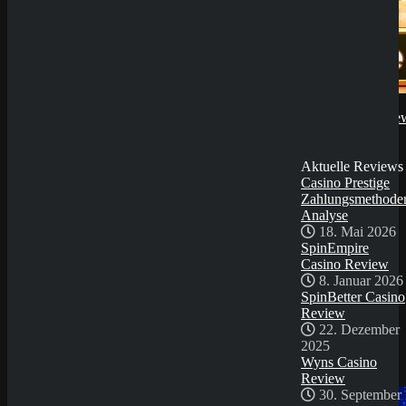
SpinEmpire Casino
Review
8. Januar 2026
SpinBetter Casino
Review
22. Dezember
2025
Demo Spiel
Wyns Casino Revie
30. September
2025
Aktuelle Reviews
Casino Prestige
Zahlungsmethode
Analyse
18. Mai 2026
SpinEmpire
Casino Review
8. Januar 2026
SpinBetter Casino
Review
22. Dezember
2025
Wyns Casino
Review
Demo Spiel
30. September