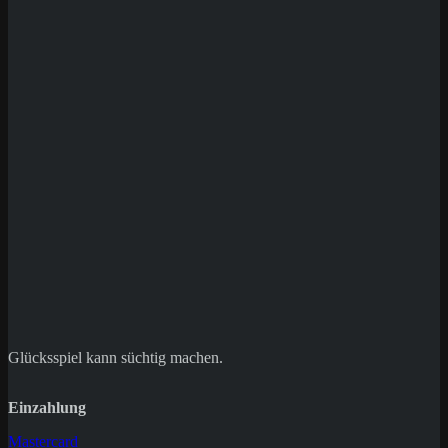
Save my name, email, and website in this
browser for the next time I comment.
Glücksspiel kann süchtig machen.
Einzahlung
Mastercard