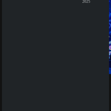
2025
Demo Spiel
Willkommen auf unserer Plattform für Demo
Slots! Hier hast du die einzigartige Möglichkeit,
eine riesige Auswahl an Spielautomaten
kostenlos und ohne Risiko zu testen. Unsere
Seite bietet dir den Vorteil, die neuesten Slots