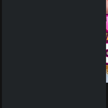
Neueste
Beiträge