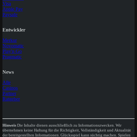
Visa
Apple Pay
Paysafe
Entwickler
Merkur
Novomatic
Play'n Go
Pragmatic
News
Alle
Casinos
Partner
Ratgeber
Hinweis
Die Inhalte dienen ausschließlich zu Informationszwecken. Wir
übernehmen keine Haftung für die Richtigkeit, Vollständigkeit und Aktualität
der bereitgestellten Informationen. Glücksspiel kann süchtig machen. Spielen