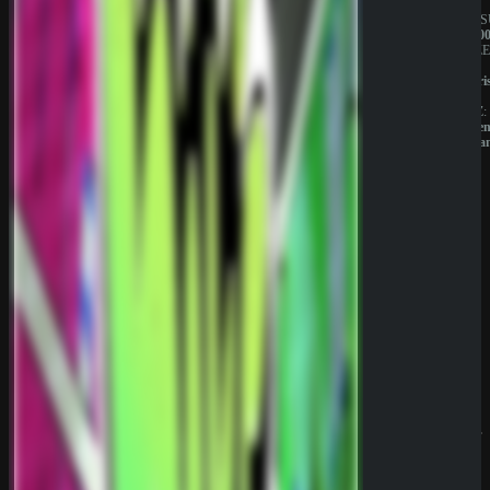
JAHRESUMSATZ:
JAHRES
1.000.000€
1.000.00
BESITZER:
BESITZE
Liernin
Liernin
Enterprises
Enterpri
LTD
LTD
LIZENZ:
LIZENZ:
Komoren
Komore
(Anjouan)
(Anjoua
Neueste
Beiträge
Casino
Prestige
Zahlungs
methoden
Analyse
SpinEmpir
e Casino
Review