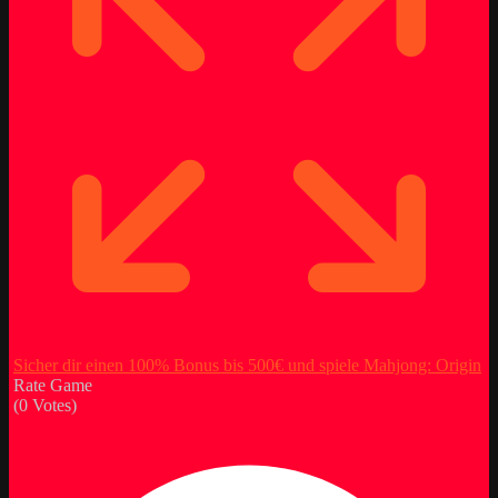
Sicher dir einen 100% Bonus bis 500€ und spiele Mahjong: Origin
Rate Game
(
0
Votes)