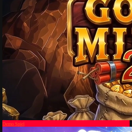
Demo Spiel