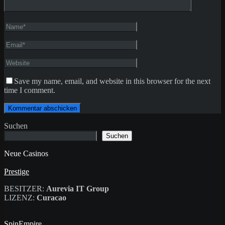
Save my name, email, and website in this browser for the next
time I comment.
Suchen
Suchen
Neue Casinos
Prestige
BESITZER:
Aurevia IT Group
LIZENZ:
Curacao
SpinEmpire