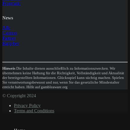
Pragmatic
News
Alle
Casinos
Partner
Ratgeber
Hinweis
Die Inhalte dienen ausschließlich zu Informationszwecken. Wir
übernehmen keine Haftung für die Richtigkeit, Vollständigkeit und Aktualität
der bereitgestellten Informationen. Glücksspiel kann süchtig machen. Spielen
Sie verantwortungsbewusst und nur, wenn Sie das gesetzliche Mindestalter
erreicht haben. Hilfe auf gambleaware.org
© Copyright 2024
Privacy Policy
Terms and Conditions