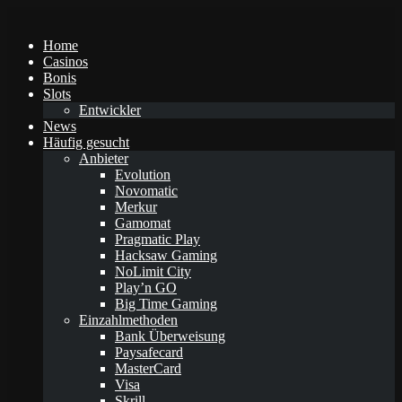
Home
Casinos
Bonis
Slots
Entwickler
News
Häufig gesucht
Anbieter
Evolution
Novomatic
Merkur
Gamomat
Pragmatic Play
Hacksaw Gaming
NoLimit City
Play’n GO
Big Time Gaming
Einzahlmethoden
Bank Überweisung
Paysafecard
MasterCard
Visa
Skrill