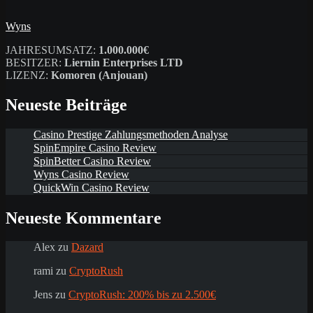
Wyns
JAHRESUMSATZ:
1.000.000€
BESITZER:
Liernin Enterprises LTD
LIZENZ:
Komoren (Anjouan)
Neueste Beiträge
Casino Prestige Zahlungsmethoden Analyse
SpinEmpire Casino Review
SpinBetter Casino Review
Wyns Casino Review
QuickWin Casino Review
Neueste Kommentare
Alex
zu
Dazard
rami
zu
CryptoRush
Jens
zu
CryptoRush: 200% bis zu 2.500€