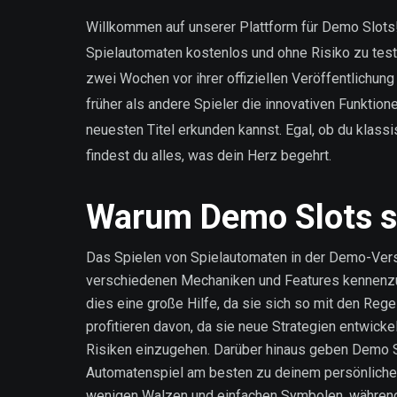
Willkommen auf unserer Plattform für Demo Slots! 
Spielautomaten kostenlos und ohne Risiko zu testen
zwei Wochen vor ihrer offiziellen Veröffentlichun
früher als andere Spieler die innovativen Funkt
neuesten Titel erkunden kannst. Egal, ob du klas
findest du alles, was dein Herz begehrt.
Warum Demo Slots s
Das Spielen von Spielautomaten in der Demo-Versio
verschiedenen Mechaniken und Features kennenzul
dies eine große Hilfe, da sie sich so mit den Reg
profitieren davon, da sie neue Strategien entwick
Risiken einzugehen. Darüber hinaus geben Demo Sl
Automatenspiel am besten zu deinem persönliche
wenigen Walzen und einfachen Symbolen, während 