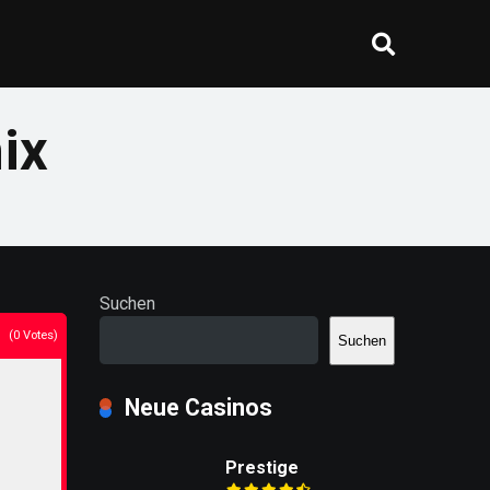
ix
Suchen
rest Phoenix
(
0
Votes)
Suchen
Neue Casinos
Prestige