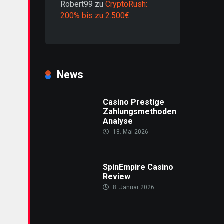
Robert99
zu
CryptoRush:
200% bis zu 2.500€
News
Casino Prestige
Zahlungsmethoden
Analyse
18. Mai 2026
SpinEmpire Casino
Review
8. Januar 2026