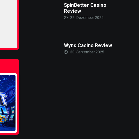
SpinBetter Casino
Review
22. Dezember 2025
Wyns Casino Review
30. September 2025