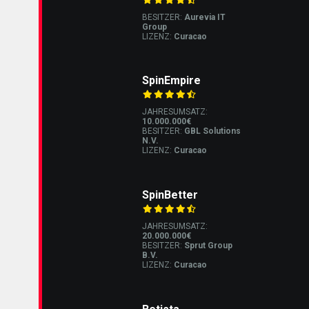
BESITZER:
Aurevia IT
Group
LIZENZ:
Curacao
SpinEmpire
JAHRESUMSATZ:
10.000.000€
BESITZER:
GBL Solutions
N.V.
LIZENZ:
Curacao
SpinBetter
JAHRESUMSATZ:
20.000.000€
BESITZER:
Sprut Group
B.V.
LIZENZ:
Curacao