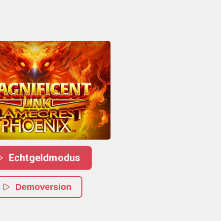
Echtgeldmodus
Demoversion