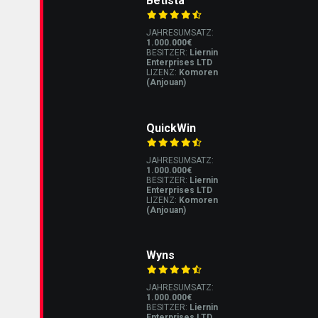
Betista
JAHRESUMSATZ:
1.000.000€
BESITZER:
Liernin
Enterprises LTD
LIZENZ:
Komoren
(Anjouan)
QuickWin
JAHRESUMSATZ:
1.000.000€
BESITZER:
Liernin
Enterprises LTD
LIZENZ:
Komoren
(Anjouan)
Wyns
JAHRESUMSATZ:
1.000.000€
BESITZER:
Liernin
Enterprises LTD