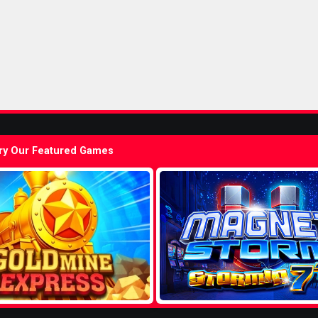
ry Our Featured Games