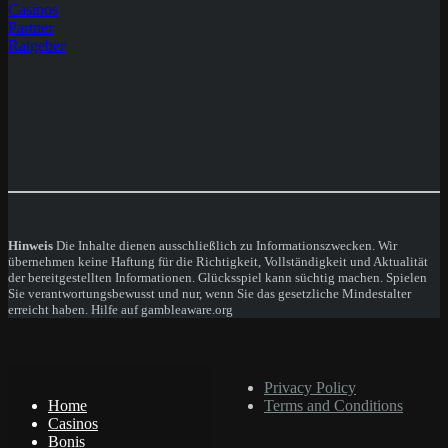
Casinos
Partner
Ratgeber
Hinweis
Die Inhalte dienen ausschließlich zu Informationszwecken. Wir
übernehmen keine Haftung für die Richtigkeit, Vollständigkeit und Aktualität
der bereitgestellten Informationen. Glücksspiel kann süchtig machen. Spielen
Sie verantwortungsbewusst und nur, wenn Sie das gesetzliche Mindestalter
erreicht haben. Hilfe auf gambleaware.org
© Copyright 2024
Privacy Policy
Home
Terms and Conditions
Casinos
Bonis