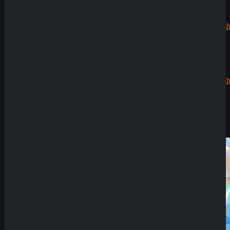
Echtgeldmodus
Silizi
zu
Demoversion
CryptoRush
200% bis
Having issues with
Lucky Panda
?
zu 2.500€
Robert99
zu
CryptoRush
200% bis
zu 2.500€
Submit
Sicher dir einen 100% Bonus bis 500€ und spiele
Lucky Panda
News
Try Our Featured Games
Casino Prestige
Zahlungsmethoden
Analyse
18. Mai 2026
SpinEmpire Casino
Review
8. Januar 2026
SpinBetter Casino
Review
22. Dezember