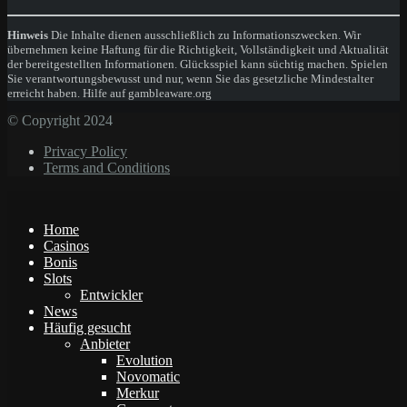
Hinweis
Die Inhalte dienen ausschließlich zu Informationszwecken. Wir
übernehmen keine Haftung für die Richtigkeit, Vollständigkeit und Aktualität
der bereitgestellten Informationen. Glücksspiel kann süchtig machen. Spielen
Sie verantwortungsbewusst und nur, wenn Sie das gesetzliche Mindestalter
erreicht haben. Hilfe auf gambleaware.org
© Copyright 2024
Privacy Policy
Terms and Conditions
Home
Casinos
Bonis
Slots
Entwickler
News
Häufig gesucht
Anbieter
Evolution
Novomatic
Merkur