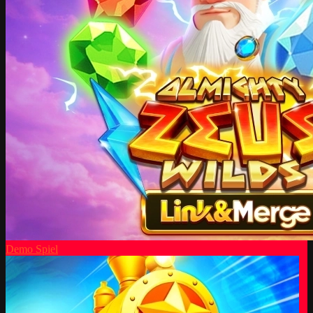
Demo Spiel