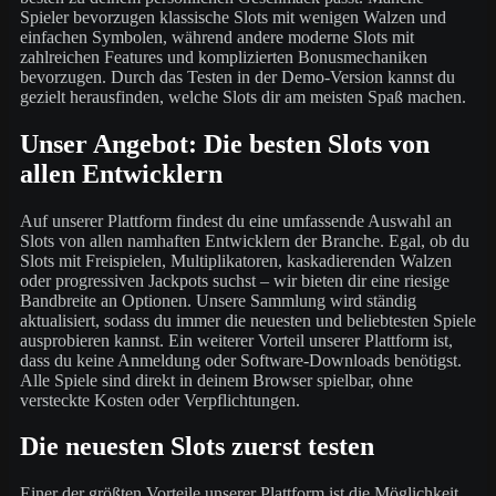
Spieler bevorzugen klassische Slots mit wenigen Walzen und
einfachen Symbolen, während andere moderne Slots mit
zahlreichen Features und komplizierten Bonusmechaniken
bevorzugen. Durch das Testen in der Demo-Version kannst du
gezielt herausfinden, welche Slots dir am meisten Spaß machen.
Unser Angebot: Die besten Slots von
allen Entwicklern
Auf unserer Plattform findest du eine umfassende Auswahl an
Slots von allen namhaften Entwicklern der Branche. Egal, ob du
Slots mit Freispielen, Multiplikatoren, kaskadierenden Walzen
oder progressiven Jackpots suchst – wir bieten dir eine riesige
Bandbreite an Optionen. Unsere Sammlung wird ständig
aktualisiert, sodass du immer die neuesten und beliebtesten Spiele
ausprobieren kannst. Ein weiterer Vorteil unserer Plattform ist,
dass du keine Anmeldung oder Software-Downloads benötigst.
Alle Spiele sind direkt in deinem Browser spielbar, ohne
versteckte Kosten oder Verpflichtungen.
Die neuesten Slots zuerst testen
Einer der größten Vorteile unserer Plattform ist die Möglichkeit,