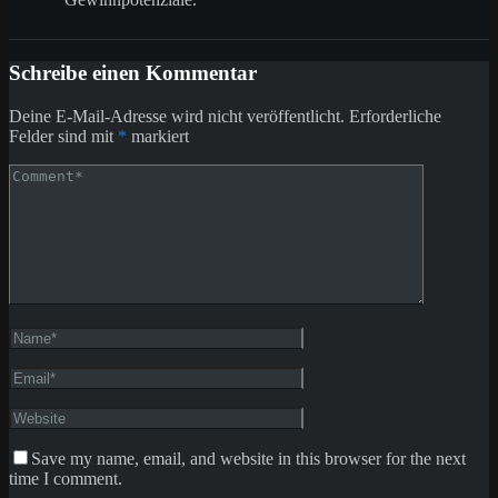
Schreibe einen Kommentar
Deine E-Mail-Adresse wird nicht veröffentlicht.
Erforderliche
Felder sind mit
*
markiert
Save my name, email, and website in this browser for the next
time I comment.