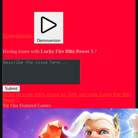
Echtgeldmodus
Demoversion
Having issues with
Lucky Fire Blitz Power 5
?
Submit
Sicher dir einen 100% Bonus bis 500€ und spiele Lucky Fire Blitz
Power 5
Try Our Featured Games