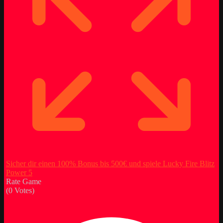
Sicher dir einen 100% Bonus bis 500€ und spiele Lucky Fire Blitz
Power 5
Rate Game
(
0
Votes)