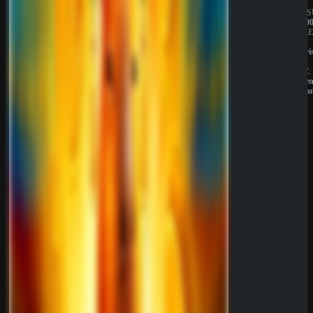
JAHRESUMSATZ:
JAHRES
1.000.000€
1.000.00
BESITZER:
BESITZE
Liernin
Liernin
Enterprises
Enterpri
LTD
LTD
LIZENZ:
LIZENZ:
Komoren
Komore
(Anjouan)
(Anjoua
Neueste
Beiträge
Casino
Prestige
Zahlungs
methoden
Analyse
SpinEmpir
e Casino
Review