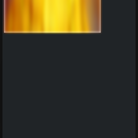
Sicher dir einen 100% Bonus bis 500€ und spiele
Try Our Featured Games