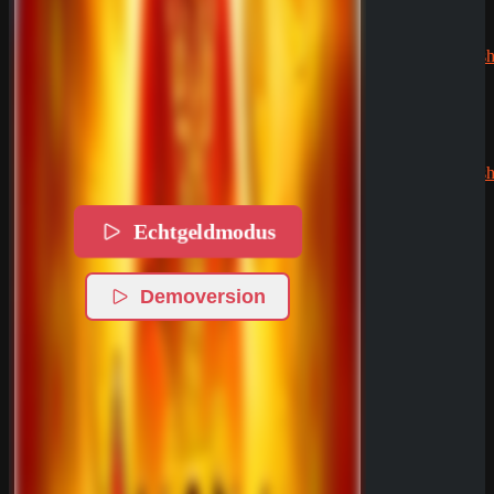
Silizi
zu
CryptoRush
200% bis
zu 2.500€
Robert99
zu
CryptoRush
200% bis
zu 2.500€
Echtgeldmodus
News
Demoversion
Casino Prestige
Zahlungsmethoden
Analyse
18. Mai 2026
SpinEmpire Casino
Review
8. Januar 2026
SpinBetter Casino
Review
22. Dezember