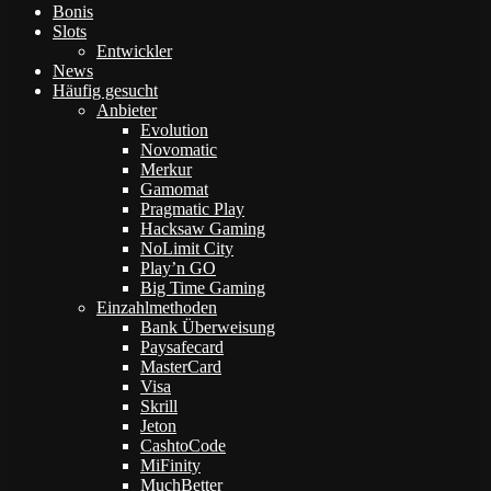
Bonis
Slots
Entwickler
News
Häufig gesucht
Anbieter
Evolution
Novomatic
Merkur
Gamomat
Pragmatic Play
Hacksaw Gaming
NoLimit City
Play’n GO
Big Time Gaming
Einzahlmethoden
Bank Überweisung
Paysafecard
MasterCard
Visa
Skrill
Jeton
CashtoCode
MiFinity
MuchBetter