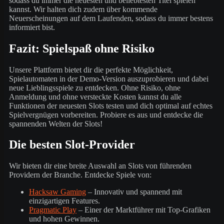
sodass du immer die neuesten und beliebtesten Titel spielen
kannst. Wir halten dich zudem über kommende
Neuerscheinungen auf dem Laufenden, sodass du immer bestens
informiert bist.
Fazit: Spielspaß ohne Risiko
Unsere Plattform bietet dir die perfekte Möglichkeit,
Spielautomaten in der Demo-Version auszuprobieren und dabei
neue Lieblingsspiele zu entdecken. Ohne Risiko, ohne
Anmeldung und ohne versteckte Kosten kannst du alle
Funktionen der neuesten Slots testen und dich optimal auf echtes
Spielvergnügen vorbereiten. Probiere es aus und entdecke die
spannenden Welten der Slots!
Die besten Slot-Provider
Wir bieten dir eine breite Auswahl an Slots von führenden
Providern der Branche. Entdecke Spiele von:
Hacksaw Gaming
– Innovativ und spannend mit
einzigartigen Features.
Pragmatic Play
– Einer der Marktführer mit Top-Grafiken
und hohen Gewinnen.