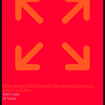
Sicher dir einen 100% Bonus bis 500€ und spiele Kings Run -
World Cup Edition
Rate Game
(
0
Votes)