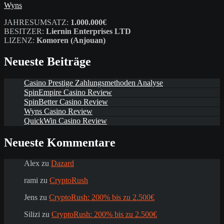
Wyns
JAHRESUMSATZ:
1.000.000€
BESITZER:
Liernin Enterprises LTD
LIZENZ:
Komoren (Anjouan)
Neueste Beiträge
Casino Prestige Zahlungsmethoden Analyse
SpinEmpire Casino Review
SpinBetter Casino Review
Wyns Casino Review
QuickWin Casino Review
Neueste Kommentare
Alex
zu
Dazard
rami
zu
CryptoRush
Jens
zu
CryptoRush: 200% bis zu 2.500€
Silizi
zu
CryptoRush: 200% bis zu 2.500€