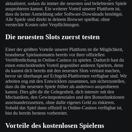
aktualisiert, sodass du immer die neuesten und beliebtesten Spiele
ausprobieren kannst. Ein weiterer Vorteil unserer Plattform ist,
dass du keine Anmeldung oder Software-Downloads benötigst.
Alle Spiele sind direkt in deinem Browser spielbar, ohne
versteckte Kosten oder Verpflichtungen.
Die neuesten Slots zuerst testen
Einer der größten Vorteile unserer Plattform ist die Möglichkeit,
brandneue Spielautomaten bereits vor ihrer offiziellen
Veröffentlichung in Online-Casinos zu spielen. Dadurch hast du
einen entscheidenden Vorteil gegenüber anderen Spielern, denn
du kannst dich bereits mit den neuesten Slots vertraut machen,
bevor sie überhaupt auf Echtgeld-Plattformen verfügbar sind. Wir
arbeiten eng mit den Entwicklern zusammen, um sicherzustellen,
dass du die neuesten Spiele früher als anderswo ausprobieren
kannst. Dies gibt dir die Gelegenheit, dich intensiv mit den
Mechaniken, den Gewinnpotenzialen und den Bonusfunktionen
auseinanderzusetzen, ohne dafür eigenes Geld zu riskieren.
Sobald das Spiel dann offiziell in Online-Casinos verfügbar ist,
bist du bereits bestens vorbereitet.
Vorteile des kostenlosen Spielens