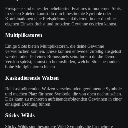
Freispiele sind eines der beliebtesten Features in modernen Slots.
In vielen Spielen kannst du durch bestimmte Symbole oder
Kombinationen eine Freispielrunde aktivieren, in der du ohne
eigenen Einsatz drehst und trotzdem Gewinne erzielen kannst.
Multiplikatoren
Einige Slots bieten Multiplikatoren, die deine Gewinne
vervielfachen können. Diese können entweder zufällig ausgelöst
werden oder Teil eines Bonusspiels sein. Indem du die Demo-
Version spielst, kannst du herausfinden, welche Slots besonders
hohe Multiplikatoren bieten.
Kaskadierende Walzen
Bei kaskadierenden Walzen verschwinden gewinnende Symbole
und machen Platz für neue Symbole, die von oben nachrutschen.
Dies kann zu mehreren aufeinanderfolgenden Gewinnen in einer
einzigen Drehung führen.
Sticky Wilds
Sticky Wilds sind besondere Wild-Symbole, die für mehrere