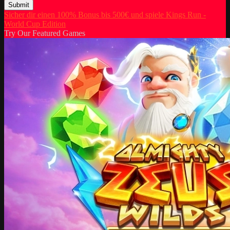
Submit
Sicher dir einen 100% Bonus bis 500€ und spiele Kings Run -
World Cup Edition
Try Our Featured Games