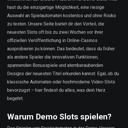
hast du die einzigartige Möglichkeit, eine riesige
Auswahl an Spielautomaten kostenlos und ohne Risiko
zu testen. Unsere Seite bietet dir den Vorteil, die
neuesten Slots oft bis zu zwei Wochen vor ihrer
offiziellen Veröffentlichung in Online-Casinos
ausprobieren zu können. Das bedeutet, dass du früher
als andere Spieler die innovativen Funktionen,
spannenden Bonusspiele und atemberaubenden
Designs der neuesten Titel erkunden kannst. Egal, ob du
klassische Automaten oder hochmoderne Video-Slots
bevorzugst – hier findest du alles, was dein Herz
begehrt.
Warum Demo Slots spielen?