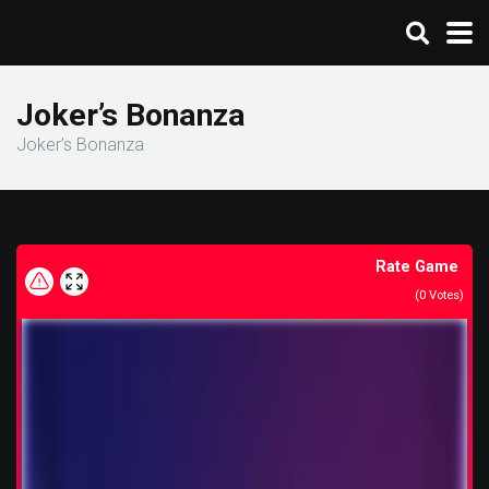
Joker’s Bonanza
Joker’s Bonanza
Rate Game
(
0
Votes)