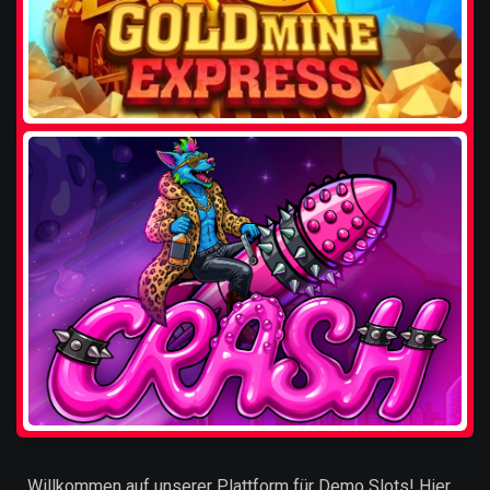
Willkommen auf unserer Plattform für Demo Slots! Hier