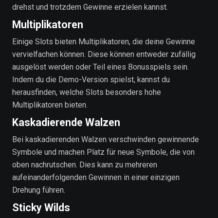
drehst und trotzdem Gewinne erzielen kannst.
Multiplikatoren
Einige Slots bieten Multiplikatoren, die deine Gewinne
vervielfachen können. Diese können entweder zufällig
ausgelöst werden oder Teil eines Bonusspiels sein.
Indem du die Demo-Version spielst, kannst du
herausfinden, welche Slots besonders hohe
Multiplikatoren bieten.
Kaskadierende Walzen
Bei kaskadierenden Walzen verschwinden gewinnende
Symbole und machen Platz für neue Symbole, die von
oben nachrutschen. Dies kann zu mehreren
aufeinanderfolgenden Gewinnen in einer einzigen
Drehung führen.
Sticky Wilds