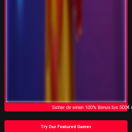
Sicher dir einen 100% Bonus bis 500€ und spiele Jo
Try Our Featured Games