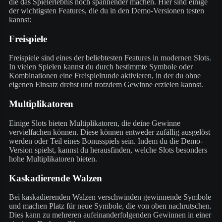
die das Spielerlebnis noch spannender machen. Hier sind einige
der wichtigsten Features, die du in den Demo-Versionen testen
kannst:
Freispiele
Freispiele sind eines der beliebtesten Features in modernen Slots.
In vielen Spielen kannst du durch bestimmte Symbole oder
Kombinationen eine Freispielrunde aktivieren, in der du ohne
eigenen Einsatz drehst und trotzdem Gewinne erzielen kannst.
Multiplikatoren
Einige Slots bieten Multiplikatoren, die deine Gewinne
vervielfachen können. Diese können entweder zufällig ausgelöst
werden oder Teil eines Bonusspiels sein. Indem du die Demo-
Version spielst, kannst du herausfinden, welche Slots besonders
hohe Multiplikatoren bieten.
Kaskadierende Walzen
Bei kaskadierenden Walzen verschwinden gewinnende Symbole
und machen Platz für neue Symbole, die von oben nachrutschen.
Dies kann zu mehreren aufeinanderfolgenden Gewinnen in einer