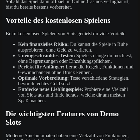
Sobald das Spiel dann offiziell in Online-Casinos verfügbar ist,
bist du bereits bestens vorbereitet.
Vorteile des kostenlosen Spielens
Beim kostenlosen Spielen von Slots genießt du viele Vorteile:
Kein finanzielles Risiko:
Du kannst die Spiele in Ruhe
ausprobieren, ohne Geld zu verlieren.
Uneingeschränktes Testen:
Spiele so lange du möchtest,
ohne Begrenzungen oder Einzahlungspflichten.
Perfekt für Anfänger:
Lerne die Regeln, Funktionen und
Gewinnchancen ohne Druck kennen.
Optimale Vorbereitung:
Teste verschiedene Strategien,
bevor du echtes Geld setzt.
Entdecke neue Lieblingsspiele:
Probiere eine Vielzahl
von Slots aus und finde heraus, welche dir am meisten
Spaß machen.
Die wichtigsten Features von Demo
Slots
Moderne Spielautomaten haben eine Vielzahl von Funktionen,