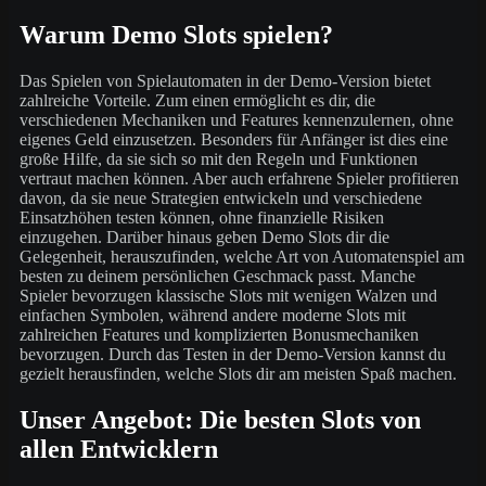
Warum Demo Slots spielen?
Das Spielen von Spielautomaten in der Demo-Version bietet
zahlreiche Vorteile. Zum einen ermöglicht es dir, die
verschiedenen Mechaniken und Features kennenzulernen, ohne
eigenes Geld einzusetzen. Besonders für Anfänger ist dies eine
große Hilfe, da sie sich so mit den Regeln und Funktionen
vertraut machen können. Aber auch erfahrene Spieler profitieren
davon, da sie neue Strategien entwickeln und verschiedene
Einsatzhöhen testen können, ohne finanzielle Risiken
einzugehen. Darüber hinaus geben Demo Slots dir die
Gelegenheit, herauszufinden, welche Art von Automatenspiel am
besten zu deinem persönlichen Geschmack passt. Manche
Spieler bevorzugen klassische Slots mit wenigen Walzen und
einfachen Symbolen, während andere moderne Slots mit
zahlreichen Features und komplizierten Bonusmechaniken
bevorzugen. Durch das Testen in der Demo-Version kannst du
gezielt herausfinden, welche Slots dir am meisten Spaß machen.
Unser Angebot: Die besten Slots von
allen Entwicklern