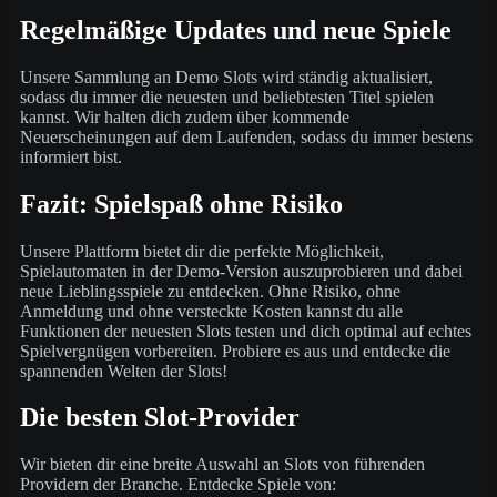
Regelmäßige Updates und neue Spiele
Unsere Sammlung an Demo Slots wird ständig aktualisiert,
sodass du immer die neuesten und beliebtesten Titel spielen
kannst. Wir halten dich zudem über kommende
Neuerscheinungen auf dem Laufenden, sodass du immer bestens
informiert bist.
Fazit: Spielspaß ohne Risiko
Unsere Plattform bietet dir die perfekte Möglichkeit,
Spielautomaten in der Demo-Version auszuprobieren und dabei
neue Lieblingsspiele zu entdecken. Ohne Risiko, ohne
Anmeldung und ohne versteckte Kosten kannst du alle
Funktionen der neuesten Slots testen und dich optimal auf echtes
Spielvergnügen vorbereiten. Probiere es aus und entdecke die
spannenden Welten der Slots!
Die besten Slot-Provider
Wir bieten dir eine breite Auswahl an Slots von führenden
Providern der Branche. Entdecke Spiele von: