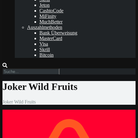
Jeton
CashtoCode
MiFinity
MuchBetter
Auszahlmethoden
Bank Überweisung
MasterCard
Visa
Skrill
Bitcoin
Joker Wild Fruits
Joker Wild Fruits