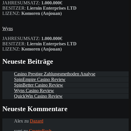
JAHRESUMSATZ:
1.000.000€
BESITZER:
Liernin Enterprises LTD
LIZENZ:
Komoren (Anjouan)
Wyns
JAHRESUMSATZ:
1.000.000€
BESITZER:
Liernin Enterprises LTD
LIZENZ:
Komoren (Anjouan)
Neueste Beiträge
Casino Prestige Zahlungsmethoden Analyse
SpinEmpire Casino Review
SpinBetter Casino Review
Wyns Casino Review
QuickWin Casino Review
Neueste Kommentare
Alex
zu
Dazard
rami
zu
CryptoRush