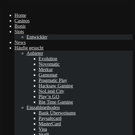
Home
Casinos
Bonis
Slots
Entwickler
News
Häufig gesucht
Anbieter
Evolution
Novomatic
Merkur
Gamomat
Pragmatic Play
Hacksaw Gaming
NoLimit City
Play’n GO
Big Time Gaming
Einzahlmethoden
Bank Überweisung
Paysafecard
MasterCard
Visa
Skrill