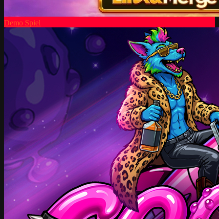
Demo Spiel