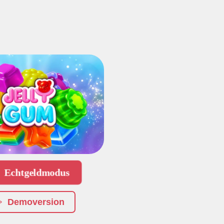
Echtgeldmodus
Demoversion