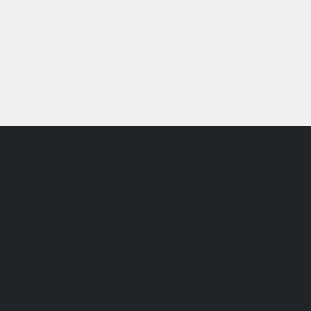
y Our Featured Games