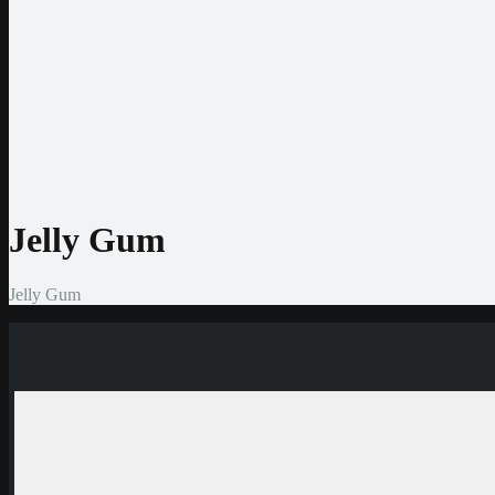
Aus
Jelly Gum
Jelly Gum
Sicher dir einen 100% Bonus bis 5