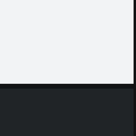
Suchen
Suchen
Neue Casinos
Prestige