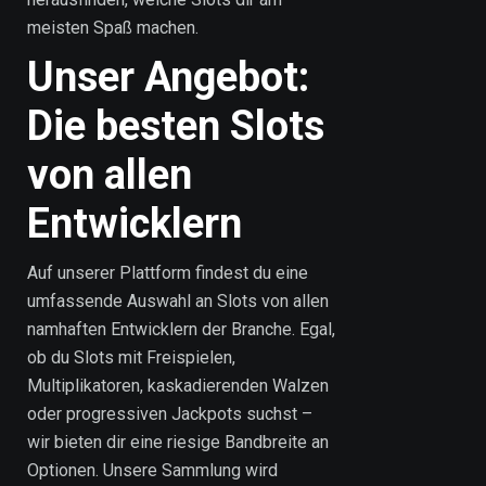
meisten Spaß machen.
Unser Angebot:
Die besten Slots
von allen
Entwicklern
Auf unserer Plattform findest du eine
umfassende Auswahl an Slots von allen
namhaften Entwicklern der Branche. Egal,
ob du Slots mit Freispielen,
Multiplikatoren, kaskadierenden Walzen
oder progressiven Jackpots suchst –
wir bieten dir eine riesige Bandbreite an
Optionen. Unsere Sammlung wird