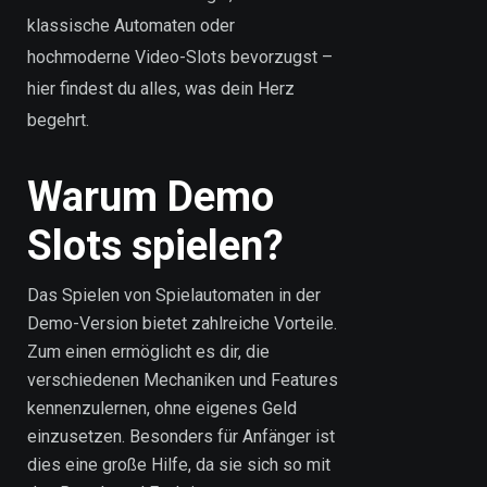
klassische Automaten oder
hochmoderne Video-Slots bevorzugst –
hier findest du alles, was dein Herz
begehrt.
Warum Demo
Slots spielen?
Das Spielen von Spielautomaten in der
Demo-Version bietet zahlreiche Vorteile.
Zum einen ermöglicht es dir, die
verschiedenen Mechaniken und Features
kennenzulernen, ohne eigenes Geld
einzusetzen. Besonders für Anfänger ist
dies eine große Hilfe, da sie sich so mit