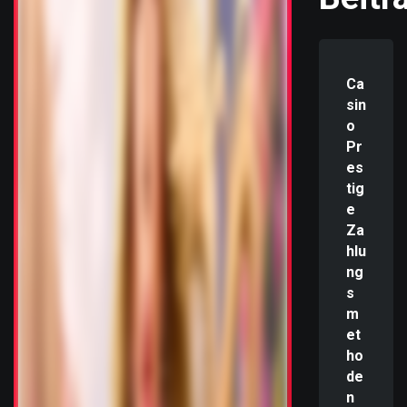
Ca
sin
o
Pr
es
tig
e
Za
hlu
ng
s
m
et
ho
de
n