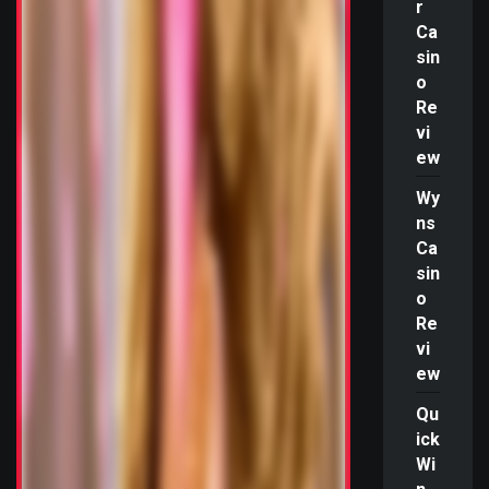
r
Ca
sin
o
Re
vi
ew
Wy
ns
Ca
sin
o
Re
vi
ew
Qu
ick
Wi