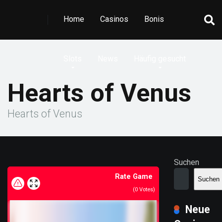
Home
Casinos
Bonis
Slots
News
Häufig gesucht
Hearts of Venus
Hearts of Venus
Suchen
Rate Game
Suchen
(
0
Votes)
Neue