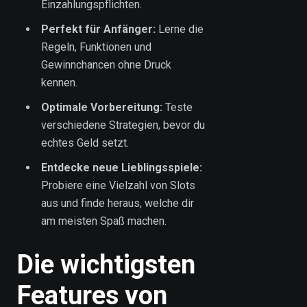
Einzahlungspflichten.
Perfekt für Anfänger:
Lerne die
Regeln, Funktionen und
Gewinnchancen ohne Druck
kennen.
Optimale Vorbereitung:
Teste
verschiedene Strategien, bevor du
echtes Geld setzt.
Entdecke neue Lieblingsspiele:
Probiere eine Vielzahl von Slots
aus und finde heraus, welche dir
am meisten Spaß machen.
Die wichtigsten
Features von