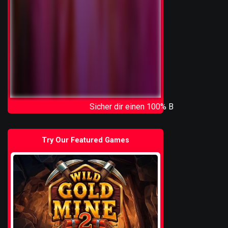
Sicher dir einen 100% Bonus bis 500€ und spiele H
Try Our Featured Games