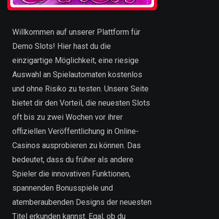
Willkommen auf unserer Plattform für
Demo Slots! Hier hast du die
einzigartige Möglichkeit, eine riesige
Auswahl an Spielautomaten kostenlos
und ohne Risiko zu testen. Unsere Seite
bietet dir den Vorteil, die neuesten Slots
oft bis zu zwei Wochen vor ihrer
offiziellen Veröffentlichung in Online-
Casinos ausprobieren zu können. Das
bedeutet, dass du früher als andere
Spieler die innovativen Funktionen,
spannenden Bonusspiele und
atemberaubenden Designs der neuesten
Titel erkunden kannst. Egal, ob du