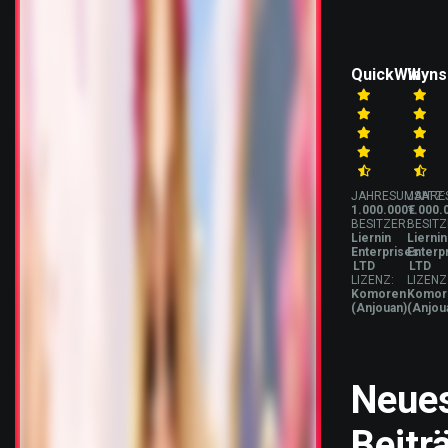
QuickWin
Wyns
JAHRESUMSATZ:
JAHRE
1.000.000€
1.000.
BESITZER:
BESITZ
Liernin
Liernin
Enterprises
Enterp
LTD
LTD
LIZENZ:
LIZENZ
Komoren
Komor
(Anjouan)
(Anjou
Neue
Beitr