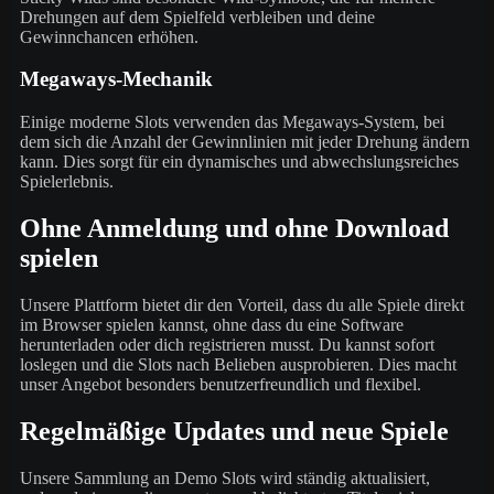
Drehungen auf dem Spielfeld verbleiben und deine
Gewinnchancen erhöhen.
Megaways-Mechanik
Einige moderne Slots verwenden das Megaways-System, bei
dem sich die Anzahl der Gewinnlinien mit jeder Drehung ändern
kann. Dies sorgt für ein dynamisches und abwechslungsreiches
Spielerlebnis.
Ohne Anmeldung und ohne Download
spielen
Unsere Plattform bietet dir den Vorteil, dass du alle Spiele direkt
im Browser spielen kannst, ohne dass du eine Software
herunterladen oder dich registrieren musst. Du kannst sofort
loslegen und die Slots nach Belieben ausprobieren. Dies macht
unser Angebot besonders benutzerfreundlich und flexibel.
Regelmäßige Updates und neue Spiele
Unsere Sammlung an Demo Slots wird ständig aktualisiert,