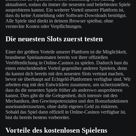
aktualisiert, sodass du immer die neuesten und beliebtesten Spiele
ausprobieren kannst. Ein weiterer Vorteil unserer Plattform ist,
dass du keine Anmeldung oder Software-Downloads benötigst.
Alle Spiele sind direkt in deinem Browser spielbar, ohne
versteckte Kosten oder Verpflichtungen.
Die neuesten Slots zuerst testen
Einer der größten Vorteile unserer Plattform ist die Möglichkeit,
brandneue Spielautomaten bereits vor ihrer offiziellen
Veröffentlichung in Online-Casinos zu spielen. Dadurch hast du
einen entscheidenden Vorteil gegenüber anderen Spielern, denn
du kannst dich bereits mit den neuesten Slots vertraut machen,
bevor sie überhaupt auf Echtgeld-Plattformen verfügbar sind. Wir
arbeiten eng mit den Entwicklern zusammen, um sicherzustellen,
dass du die neuesten Spiele früher als anderswo ausprobieren
kannst. Dies gibt dir die Gelegenheit, dich intensiv mit den
Mechaniken, den Gewinnpotenzialen und den Bonusfunktionen
auseinanderzusetzen, ohne dafür eigenes Geld zu riskieren.
Sobald das Spiel dann offiziell in Online-Casinos verfügbar ist,
bist du bereits bestens vorbereitet.
Vorteile des kostenlosen Spielens