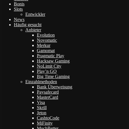
Bonis
Slots
Entwickler
News
Häufig gesucht
Anbieter
Evolution
Novomatic
Merkur
Gamomat
Pragmatic Play
Hacksaw Gaming
NoLimit City
Play’n GO
Big Time Gaming
Einzahlmethoden
Bank Überweisung
Paysafecard
MasterCard
Visa
Skrill
Jeton
CashtoCode
MiFinity
MuchBetter