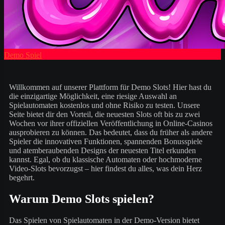
Demo Spiel
Willkommen auf unserer Plattform für Demo Slots! Hier hast du
die einzigartige Möglichkeit, eine riesige Auswahl an
Spielautomaten kostenlos und ohne Risiko zu testen. Unsere
Seite bietet dir den Vorteil, die neuesten Slots oft bis zu zwei
Wochen vor ihrer offiziellen Veröffentlichung in Online-Casinos
ausprobieren zu können. Das bedeutet, dass du früher als andere
Spieler die innovativen Funktionen, spannenden Bonusspiele
und atemberaubenden Designs der neuesten Titel erkunden
kannst. Egal, ob du klassische Automaten oder hochmoderne
Video-Slots bevorzugst – hier findest du alles, was dein Herz
begehrt.
Warum Demo Slots spielen?
Das Spielen von Spielautomaten in der Demo-Version bietet