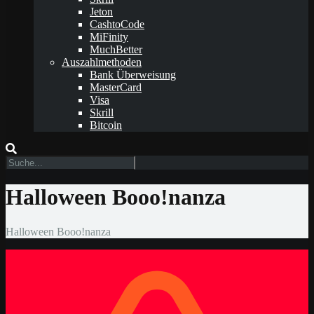
Jeton
CashtoCode
MiFinity
MuchBetter
Auszahlmethoden
Bank Überweisung
MasterCard
Visa
Skrill
Bitcoin
Halloween Booo!nanza
Halloween Booo!nanza