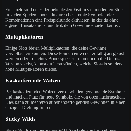
Freispiele sind eines der beliebtesten Features in modernen Slots.
In vielen Spielen kannst du durch bestimmte Symbole oder
Kombinationen eine Freispielrunde aktivieren, in der du ohne
eigenen Einsatz drehst und trotzdem Gewinne erzielen kannst.
Multiplikatoren
Einige Slots bieten Multiplikatoren, die deine Gewinne
vervielfachen können. Diese können entweder zufällig ausgelöst
werden oder Teil eines Bonusspiels sein. Indem du die Demo-
Version spielst, kannst du herausfinden, welche Slots besonders
hohe Multiplikatoren bieten.
Kaskadierende Walzen
Bei kaskadierenden Walzen verschwinden gewinnende Symbole
und machen Platz für neue Symbole, die von oben nachrutschen.
Dies kann zu mehreren aufeinanderfolgenden Gewinnen in einer
einzigen Drehung führen.
Sticky Wilds
Sticky Wilds sind besondere Wild-Symbole, die für mehrere