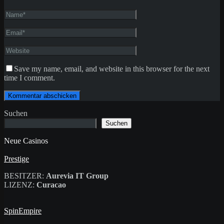
Save my name, email, and website in this browser for the next
time I comment.
Suchen
Suchen
Neue Casinos
Prestige
BESITZER:
Aurevia IT Group
LIZENZ:
Curacao
SpinEmpire