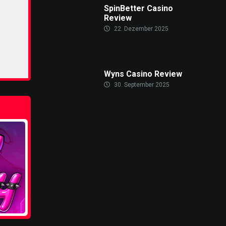
SpinBetter Casino
Review
22. Dezember 2025
Wyns Casino Review
30. September 2025