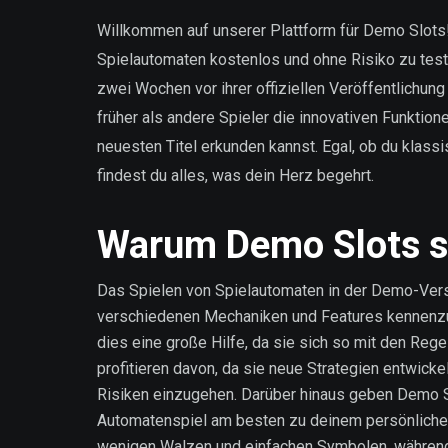
Willkommen auf unserer Plattform für Demo Slots! 
Spielautomaten kostenlos und ohne Risiko zu testen
zwei Wochen vor ihrer offiziellen Veröffentlichun
früher als andere Spieler die innovativen Funkt
neuesten Titel erkunden kannst. Egal, ob du klas
findest du alles, was dein Herz begehrt.
Warum Demo Slots s
Das Spielen von Spielautomaten in der Demo-Versio
verschiedenen Mechaniken und Features kennenzul
dies eine große Hilfe, da sie sich so mit den Reg
profitieren davon, da sie neue Strategien entwick
Risiken einzugehen. Darüber hinaus geben Demo Sl
Automatenspiel am besten zu deinem persönliche
wenigen Walzen und einfachen Symbolen, während 