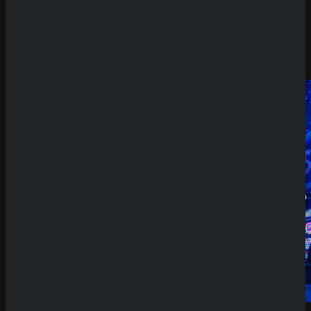
Demo Spiel
Demo Spiel