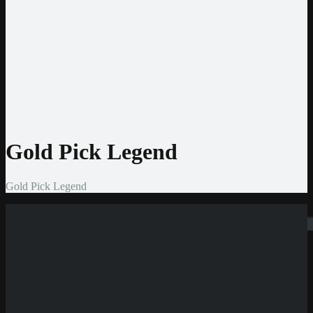
Jeton
CashtoCode
MiFinity
MuchBetter
Auszahlmethoden
Bank Überweisung
MasterCard
Visa
Skrill
Bitcoin
Gold Pick Legend
Gold Pick Legend
Suchen
Neue Casinos