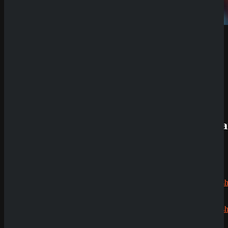
SpinBetter
Casino
Review
Wyns
Casino
Review
QuickWin
Casino
Review
Neueste
Kommenta
Alex
zu
Dazard
rami
zu
CryptoRus
Jens
zu
CryptoRush
200% bis
zu 2.500€