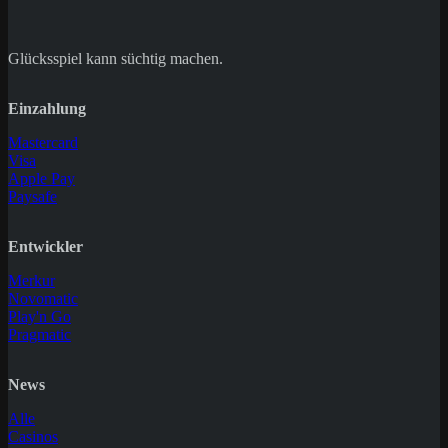
Glücksspiel kann süchtig machen.
Einzahlung
Mastercard
Visa
Apple Pay
Paysafe
Entwickler
Merkur
Novomatic
Play'n Go
Pragmatic
News
Alle
Casinos