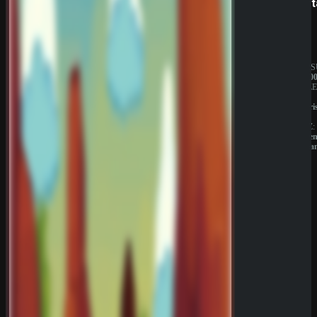
SpinBetter
Betist
JAHRESUMSATZ:
JAHRES
20.000.000€
1.000.00
BESITZER:
BESITZE
Sprut
Liernin
Group
Enterpri
B.V.
LTD
LIZENZ:
LIZENZ:
Curacao
Komore
(Anjoua
QuickWin
Wyns