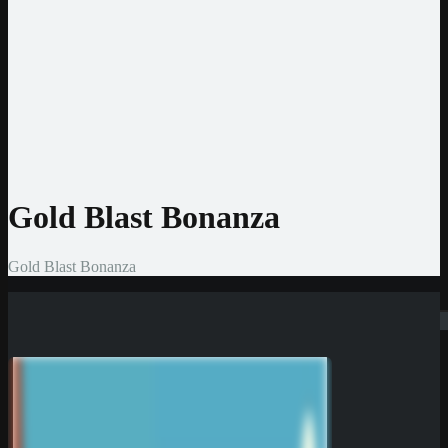
Jeton
CashtoCode
MiFinity
MuchBetter
Auszahlmethoden
Bank Überweisung
MasterCard
Visa
Skrill
Bitcoin
Gold Blast Bonanza
Gold Blast Bonanza
Suchen
Rate Game
(
0
Votes)
Neue Casinos