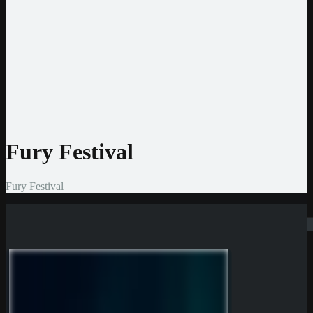
Jeton
CashtoCode
MiFinity
MuchBetter
Auszahlmethoden
Bank Überweisung
MasterCard
Visa
Skrill
Bitcoin
Fury Festival
Fury Festival
Suchen
Rate Game
(
0
Votes)
Neue Casinos