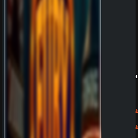
SpinBetter
Casino
Review
Wyns
Casino
Review
QuickWin
Casino
Review
Neueste
Kommenta
Alex
zu
Dazard
rami
zu
CryptoRus
Jens
zu
CryptoRush
200% bis
zu 2.500€