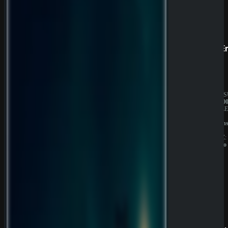
Prestige
SpinE
BESITZER:
JAHRES
Aurevia
10.000.0
IT
BESITZE
Group
GBL
LIZENZ:
Solution
Curacao
N.V.
LIZENZ:
Curacao