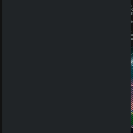
JAHRESUMSATZ:
JAHRES
1.000.000€
1.000.00
BESITZER:
BESITZE
Liernin
Liernin
Enterprises
Enterpri
LTD
LTD
LIZENZ:
LIZENZ:
Komoren
Komore
(Anjouan)
(Anjoua
Neueste
Beiträge
Casino
Prestige
Zahlungs
methoden
Analyse
SpinEmpir
e Casino
Review