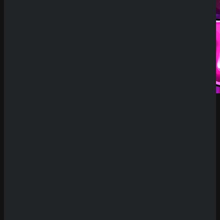
Demo Spiel
Willkommen auf unserer Plattform für Demo
Slots! Hier hast du die einzigartige Möglichkeit,
eine riesige Auswahl an Spielautomaten
kostenlos und ohne Risiko zu testen. Unsere
Seite bietet dir den Vorteil, die neuesten Slots
oft bis zu zwei Wochen vor ihrer offiziellen
Veröffentlichung in Online-Casinos
ausprobieren zu können. Das bedeutet, dass du
früher als andere Spieler die innovativen
Funktionen, spannenden Bonusspiele und
atemberaubenden Designs der neuesten Titel