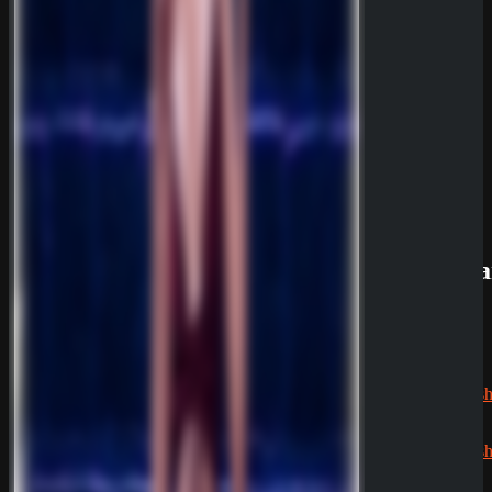
SpinBetter
Casino
Review
Wyns
Casino
Review
QuickWin
Casino
Review
Neueste
Kommenta
Alex
zu
Dazard
rami
zu
CryptoRus
Jens
zu
CryptoRush
200% bis
zu 2.500€