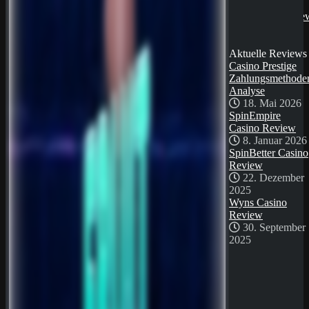
2025
Wyns Casino Revie
30. September
2025
Aktuelle Reviews
Casino Prestige
Zahlungsmethode
Analyse
18. Mai 2026
SpinEmpire
Casino Review
8. Januar 2026
SpinBetter Casino
Review
22. Dezember
2025
Wyns Casino
Review
30. September
2025