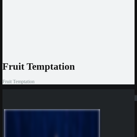
Jeton
CashtoCode
MiFinity
MuchBetter
Auszahlmethoden
Bank Überweisung
MasterCard
Visa
Skrill
Bitcoin
Fruit Temptation
Fruit Temptation
Suchen
Rate Game
(
0
Votes)
Neue Casinos