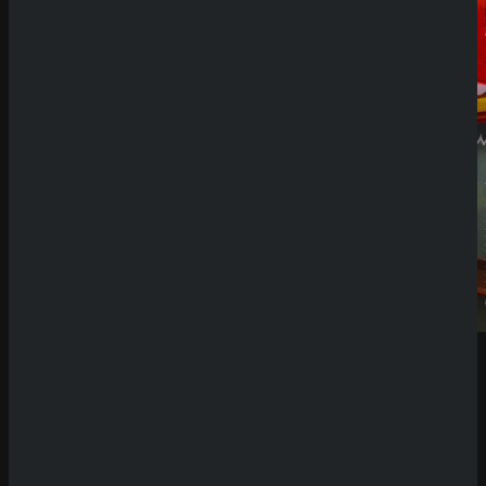
Neueste
Beiträge
Casino
Prestige