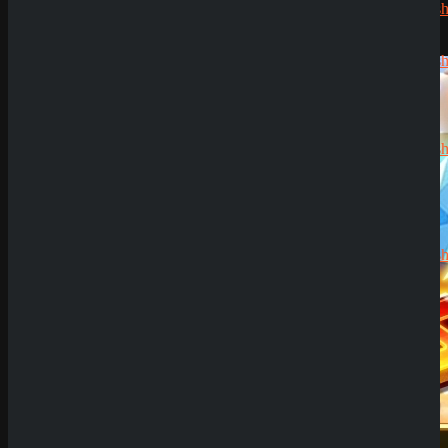
CryptoRus
Sicher dir einen 100% Bonus bis 500€ und spiele
Fortune Lion
Jens
zu
Try Our Featured Games
CryptoRush
200% bis
zu 2.500€
Silizi
zu
CryptoRush
200% bis
zu 2.500€
Robert99
zu
CryptoRush
200% bis
zu 2.500€
News
Casino Prestige
Zahlungsmethoden
Analyse
18. Mai 2026
SpinEmpire Casino
Review