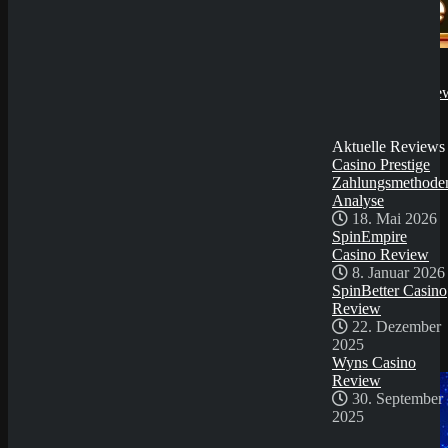
8. Januar 2026
SpinBetter Casino
Review
22. Dezember
Demo Spiel
2025
Wyns Casino Revie
30. September
2025
Aktuelle Reviews
Casino Prestige
Zahlungsmethode
Analyse
18. Mai 2026
SpinEmpire
Casino Review
8. Januar 2026
SpinBetter Casino
Review
22. Dezember
2025
Wyns Casino
Demo Spiel
Review
30. September
2025