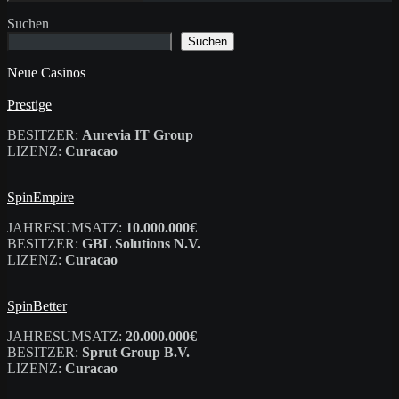
Suchen
Suchen
Neue Casinos
Prestige
BESITZER:
Aurevia IT Group
LIZENZ:
Curacao
SpinEmpire
JAHRESUMSATZ:
10.000.000€
BESITZER:
GBL Solutions N.V.
LIZENZ:
Curacao
SpinBetter
JAHRESUMSATZ:
20.000.000€
BESITZER:
Sprut Group B.V.
LIZENZ:
Curacao