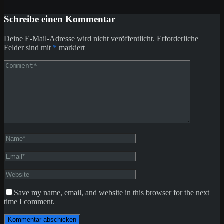
Schreibe einen Kommentar
Deine E-Mail-Adresse wird nicht veröffentlicht.
Erforderliche
Felder sind mit
*
markiert
Save my name, email, and website in this browser for the next
time I comment.