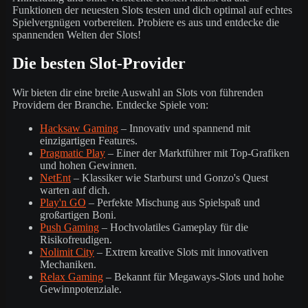
Funktionen der neuesten Slots testen und dich optimal auf echtes
Spielvergnügen vorbereiten. Probiere es aus und entdecke die
spannenden Welten der Slots!
Die besten Slot-Provider
Wir bieten dir eine breite Auswahl an Slots von führenden
Providern der Branche. Entdecke Spiele von:
Hacksaw Gaming
– Innovativ und spannend mit
einzigartigen Features.
Pragmatic Play
– Einer der Marktführer mit Top-Grafiken
und hohen Gewinnen.
NetEnt
– Klassiker wie Starburst und Gonzo's Quest
warten auf dich.
Play'n GO
– Perfekte Mischung aus Spielspaß und
großartigen Boni.
Push Gaming
– Hochvolatiles Gameplay für die
Risikofreudigen.
Nolimit City
– Extrem kreative Slots mit innovativen
Mechaniken.
Relax Gaming
– Bekannt für Megaways-Slots und hohe
Gewinnpotenziale.