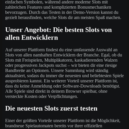
einfachen Symbolen, während andere moderne Slots mit
zahlreichen Features und komplizierten Bonusmechaniken
bevorzugen. Durch das Testen in der Demo-Version kannst du
gezielt herausfinden, welche Slots dir am meisten Spaß machen.
Unser Angebot: Die besten Slots von
allen Entwicklern
Auf unserer Plattform findest du eine umfassende Auswahl an
Slots von allen namhaften Entwicklern der Branche. Egal, ob du
Slots mit Freispielen, Multiplikatoren, kaskadierenden Walzen
oder progressiven Jackpots suchst – wir bieten dir eine riesige
Bandbreite an Optionen. Unsere Sammlung wird ständig
aktualisiert, sodass du immer die neuesten und beliebtesten Spiele
ausprobieren kannst. Ein weiterer Vorteil unserer Plattform ist,
dass du keine Anmeldung oder Software-Downloads benötigst.
Alle Spiele sind direkt in deinem Browser spielbar, ohne
versteckte Kosten oder Verpflichtungen.
Die neuesten Slots zuerst testen
Einer der größten Vorteile unserer Plattform ist die Möglichkeit,
brandneue Spielautomaten bereits vor ihrer offiziellen