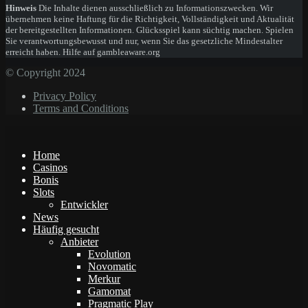
Hinweis
Die Inhalte dienen ausschließlich zu Informationszwecken. Wir
übernehmen keine Haftung für die Richtigkeit, Vollständigkeit und Aktualität
der bereitgestellten Informationen. Glücksspiel kann süchtig machen. Spielen
Sie verantwortungsbewusst und nur, wenn Sie das gesetzliche Mindestalter
erreicht haben. Hilfe auf gambleaware.org
© Copyright 2024
Privacy Policy
Terms and Conditions
Home
Casinos
Bonis
Slots
Entwickler
News
Häufig gesucht
Anbieter
Evolution
Novomatic
Merkur
Gamomat
Pragmatic Play