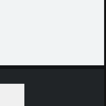
Suchen
Suchen
e Game
(
0
Votes)
Neue Casinos
Prestige