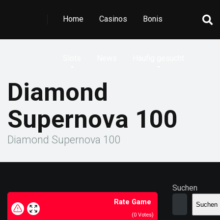
Home
Casinos
Bonis
Slots
News
Häufig gesucht
Diamond
Supernova 100
Diamond Supernova 100
Suchen
Rate Game
Suchen
(
0
Votes)