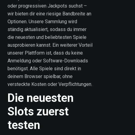
oder progressiven Jackpots suchst –
wir bieten dir eine riesige Bandbreite an
Optionen. Unsere Sammlung wird
ständig aktualisiert, sodass du immer
die neuesten und beliebtesten Spiele
ausprobieren kannst. Ein weiterer Vorteil
unserer Plattform ist, dass du keine
Anmeldung oder Software-Downloads
benötigst. Alle Spiele sind direkt in
deinem Browser spielbar, ohne
versteckte Kosten oder Verpflichtungen.
Die neuesten
Slots zuerst
testen