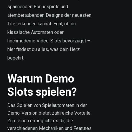
spannenden Bonusspiele und
atemberaubenden Designs der neuesten
Titel erkunden kannst. Egal, ob du
klassische Automaten oder
hochmoderne Video-Slots bevorzugst –
hier findest du alles, was dein Herz
begehrt.
Warum Demo
Slots spielen?
Das Spielen von Spielautomaten in der
Demo-Version bietet zahlreiche Vorteile.
Zum einen ermöglicht es dir, die
verschiedenen Mechaniken und Features