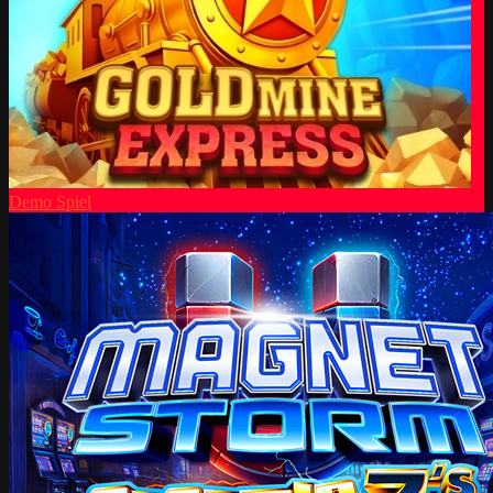
Demo Spiel