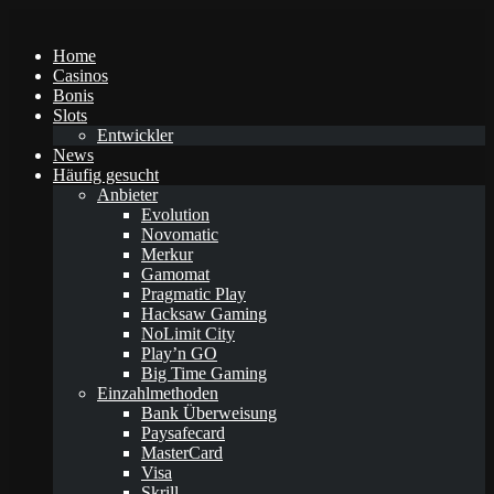
Home
Casinos
Bonis
Slots
Entwickler
News
Häufig gesucht
Anbieter
Evolution
Novomatic
Merkur
Gamomat
Pragmatic Play
Hacksaw Gaming
NoLimit City
Play’n GO
Big Time Gaming
Einzahlmethoden
Bank Überweisung
Paysafecard
MasterCard
Visa
Skrill