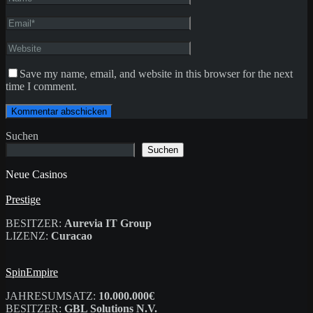
Save my name, email, and website in this browser for the next
time I comment.
Suchen
Suchen
Neue Casinos
Prestige
BESITZER:
Aurevia IT Group
LIZENZ:
Curacao
SpinEmpire
JAHRESUMSATZ:
10.000.000€
BESITZER:
GBL Solutions N.V.