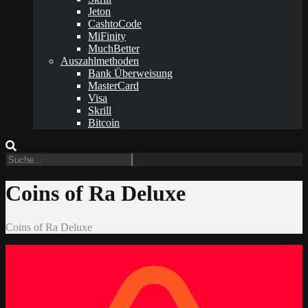
Jeton
CashtoCode
MiFinity
MuchBetter
Auszahlmethoden
Bank Überweisung
MasterCard
Visa
Skrill
Bitcoin
Coins of Ra Deluxe
Coins of Ra Deluxe