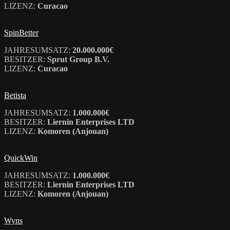
LIZENZ:
Curacao
SpinBetter
JAHRESUMSATZ:
20.000.000€
BESITZER:
Sprut Group B.V.
LIZENZ:
Curacao
Betista
JAHRESUMSATZ:
1.000.000€
BESITZER:
Liernin Enterprises LTD
LIZENZ:
Komoren (Anjouan)
QuickWin
JAHRESUMSATZ:
1.000.000€
BESITZER:
Liernin Enterprises LTD
LIZENZ:
Komoren (Anjouan)
Wyns