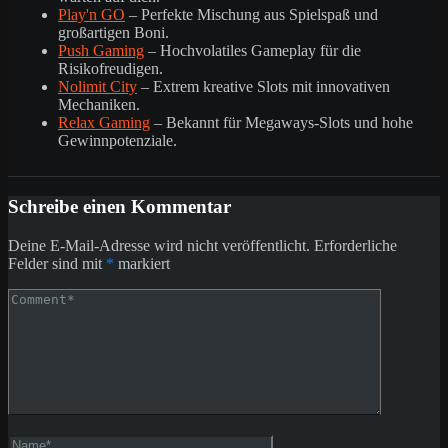
Play'n GO
– Perfekte Mischung aus Spielspaß und
großartigen Boni.
Push Gaming
– Hochvolatiles Gameplay für die
Risikofreudigen.
Nolimit City
– Extrem kreative Slots mit innovativen
Mechaniken.
Relax Gaming
– Bekannt für Megaways-Slots und hohe
Gewinnpotenziale.
Schreibe einen Kommentar
Deine E-Mail-Adresse wird nicht veröffentlicht.
Erforderliche
Felder sind mit
*
markiert