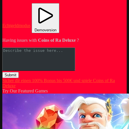
Echtgeldmodus
Demoversion
Having issues with
Coins of Ra Deluxe
?
Submit
Sicher dir einen 100% Bonus bis 500€ und spiele Coins of Ra
Deluxe
Try Our Featured Games