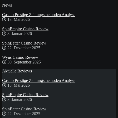
News
Casino Prestige Zahlungsmethoden Analyse
18. Mai 2026
SpinEmpire Casino Review
8. Januar 2026
SpinBetter Casino Review
22. Dezember 2025
Wyns Casino Review
30. September 2025
Aktuelle Reviews
Casino Prestige Zahlungsmethoden Analyse
18. Mai 2026
SpinEmpire Casino Review
8. Januar 2026
SpinBetter Casino Review
22. Dezember 2025