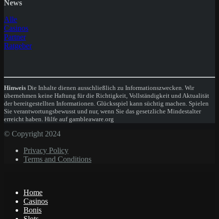
News
Alle
Casinos
Partner
Ratgeber
Hinweis
Die Inhalte dienen ausschließlich zu Informationszwecken. Wir
übernehmen keine Haftung für die Richtigkeit, Vollständigkeit und Aktualität
der bereitgestellten Informationen. Glücksspiel kann süchtig machen. Spielen
Sie verantwortungsbewusst und nur, wenn Sie das gesetzliche Mindestalter
erreicht haben. Hilfe auf gambleaware.org
© Copyright 2024
Privacy Policy
Terms and Conditions
Home
Casinos
Bonis
Slots