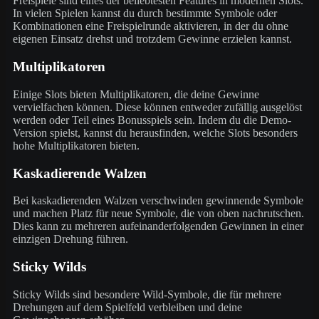
Freispiele sind eines der beliebtesten Features in modernen Slots.
In vielen Spielen kannst du durch bestimmte Symbole oder
Kombinationen eine Freispielrunde aktivieren, in der du ohne
eigenen Einsatz drehst und trotzdem Gewinne erzielen kannst.
Multiplikatoren
Einige Slots bieten Multiplikatoren, die deine Gewinne
vervielfachen können. Diese können entweder zufällig ausgelöst
werden oder Teil eines Bonusspiels sein. Indem du die Demo-
Version spielst, kannst du herausfinden, welche Slots besonders
hohe Multiplikatoren bieten.
Kaskadierende Walzen
Bei kaskadierenden Walzen verschwinden gewinnende Symbole
und machen Platz für neue Symbole, die von oben nachrutschen.
Dies kann zu mehreren aufeinanderfolgenden Gewinnen in einer
einzigen Drehung führen.
Sticky Wilds
Sticky Wilds sind besondere Wild-Symbole, die für mehrere
Drehungen auf dem Spielfeld verbleiben und deine