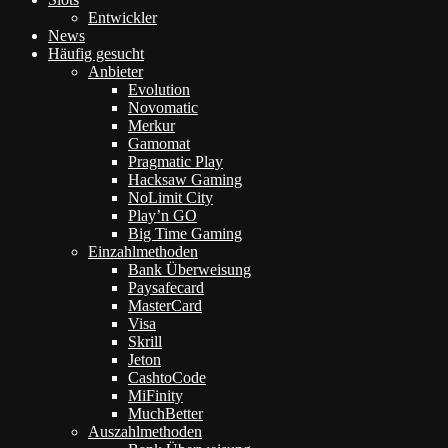
Entwickler
News
Häufig gesucht
Anbieter
Evolution
Novomatic
Merkur
Gamomat
Pragmatic Play
Hacksaw Gaming
NoLimit City
Play’n GO
Big Time Gaming
Einzahlmethoden
Bank Überweisung
Paysafecard
MasterCard
Visa
Skrill
Jeton
CashtoCode
MiFinity
MuchBetter
Auszahlmethoden