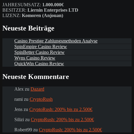
JAHRESUMSATZ:
1.000.000€
BESITZER:
Liernin Enterprises LTD
LIZENZ:
Komoren (Anjouan)
Neueste Beiträge
Casino Prestige Zahlungsmethoden Analyse
SpinEmpire Casino Review
SpinBetter Casino Review
Wyns Casino Review
QuickWin Casino Review
Neueste Kommentare
Alex
zu
Dazard
rami
zu
CryptoRush
Jens
zu
CryptoRush: 200% bis zu 2.500€
Silizi
zu
CryptoRush: 200% bis zu 2.500€
Robert99
zu
CryptoRush: 200% bis zu 2.500€