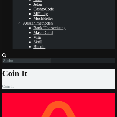
Jeton
CashtoCode
MiFinity
MuchBetter
Auszahlmethoden
Bank Überweisung
MasterCard
Visa
Skrill
Bitcoin
Coin It
Coin It