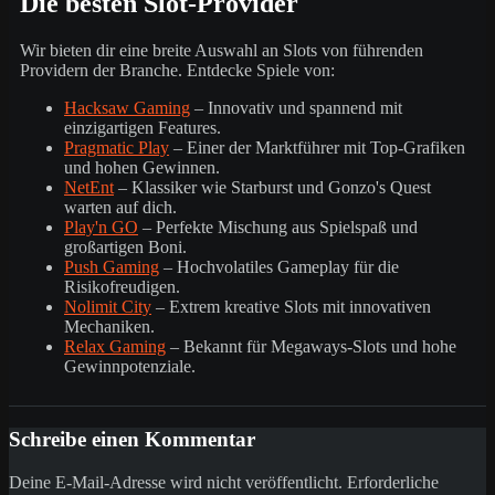
Die besten Slot-Provider
Wir bieten dir eine breite Auswahl an Slots von führenden
Providern der Branche. Entdecke Spiele von:
Hacksaw Gaming
– Innovativ und spannend mit
einzigartigen Features.
Pragmatic Play
– Einer der Marktführer mit Top-Grafiken
und hohen Gewinnen.
NetEnt
– Klassiker wie Starburst und Gonzo's Quest
warten auf dich.
Play'n GO
– Perfekte Mischung aus Spielspaß und
großartigen Boni.
Push Gaming
– Hochvolatiles Gameplay für die
Risikofreudigen.
Nolimit City
– Extrem kreative Slots mit innovativen
Mechaniken.
Relax Gaming
– Bekannt für Megaways-Slots und hohe
Gewinnpotenziale.
Schreibe einen Kommentar
Deine E-Mail-Adresse wird nicht veröffentlicht.
Erforderliche