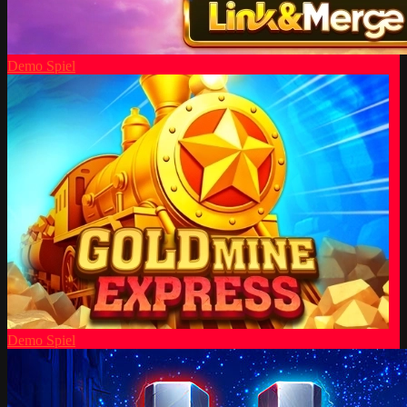
Demo Spiel
Demo Spiel