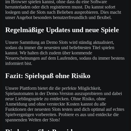
im Browser spielen kannst, ohne dass du eine Software
herunterladen oder dich registrieren musst. Du kannst sofort
loslegen und die Slots nach Belieben ausprobieren. Dies macht
unser Angebot besonders benutzerfreundlich und flexibel.
Regelmäßige Updates und neue Spiele
Unsere Sammlung an Demo Slots wird ständig aktualisiert,
sodass du immer die neuesten und beliebtesten Titel spielen
kannst. Wir halten dich zudem über kommende
Neuerscheinungen auf dem Laufenden, sodass du immer bestens
informiert bist.
Fazit: Spielspaß ohne Risiko
Unsere Plattform bietet dir die perfekte Möglichkeit,
Spielautomaten in der Demo-Version auszuprobieren und dabei
neue Lieblingsspiele zu entdecken. Ohne Risiko, ohne
Anmeldung und ohne versteckte Kosten kannst du alle
Funktionen der neuesten Slots testen und dich optimal auf echtes
Spielvergnügen vorbereiten. Probiere es aus und entdecke die
spannenden Welten der Slots!