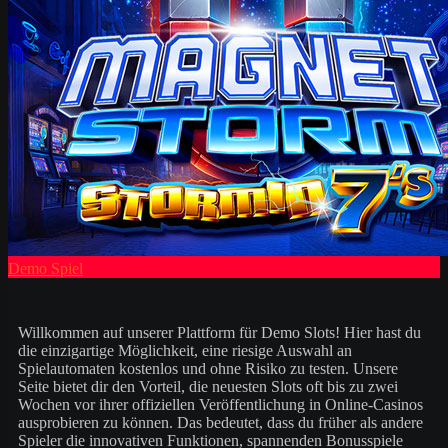
Demo Spiel
Willkommen auf unserer Plattform für Demo Slots! Hier hast du
die einzigartige Möglichkeit, eine riesige Auswahl an
Spielautomaten kostenlos und ohne Risiko zu testen. Unsere
Seite bietet dir den Vorteil, die neuesten Slots oft bis zu zwei
Wochen vor ihrer offiziellen Veröffentlichung in Online-Casinos
ausprobieren zu können. Das bedeutet, dass du früher als andere
Spieler die innovativen Funktionen, spannenden Bonusspiele