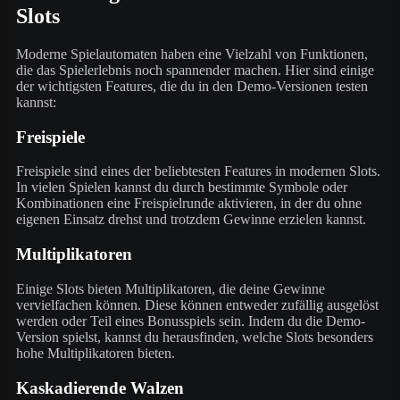
Slots
Moderne Spielautomaten haben eine Vielzahl von Funktionen,
die das Spielerlebnis noch spannender machen. Hier sind einige
der wichtigsten Features, die du in den Demo-Versionen testen
kannst:
Freispiele
Freispiele sind eines der beliebtesten Features in modernen Slots.
In vielen Spielen kannst du durch bestimmte Symbole oder
Kombinationen eine Freispielrunde aktivieren, in der du ohne
eigenen Einsatz drehst und trotzdem Gewinne erzielen kannst.
Multiplikatoren
Einige Slots bieten Multiplikatoren, die deine Gewinne
vervielfachen können. Diese können entweder zufällig ausgelöst
werden oder Teil eines Bonusspiels sein. Indem du die Demo-
Version spielst, kannst du herausfinden, welche Slots besonders
hohe Multiplikatoren bieten.
Kaskadierende Walzen