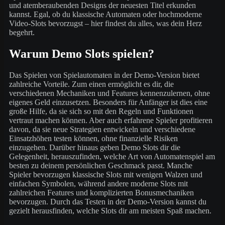
und atemberaubenden Designs der neuesten Titel erkunden
kannst. Egal, ob du klassische Automaten oder hochmoderne
Video-Slots bevorzugst – hier findest du alles, was dein Herz
begehrt.
Warum Demo Slots spielen?
Das Spielen von Spielautomaten in der Demo-Version bietet
zahlreiche Vorteile. Zum einen ermöglicht es dir, die
verschiedenen Mechaniken und Features kennenzulernen, ohne
eigenes Geld einzusetzen. Besonders für Anfänger ist dies eine
große Hilfe, da sie sich so mit den Regeln und Funktionen
vertraut machen können. Aber auch erfahrene Spieler profitieren
davon, da sie neue Strategien entwickeln und verschiedene
Einsatzhöhen testen können, ohne finanzielle Risiken
einzugehen. Darüber hinaus geben Demo Slots dir die
Gelegenheit, herauszufinden, welche Art von Automatenspiel am
besten zu deinem persönlichen Geschmack passt. Manche
Spieler bevorzugen klassische Slots mit wenigen Walzen und
einfachen Symbolen, während andere moderne Slots mit
zahlreichen Features und komplizierten Bonusmechaniken
bevorzugen. Durch das Testen in der Demo-Version kannst du
gezielt herausfinden, welche Slots dir am meisten Spaß machen.