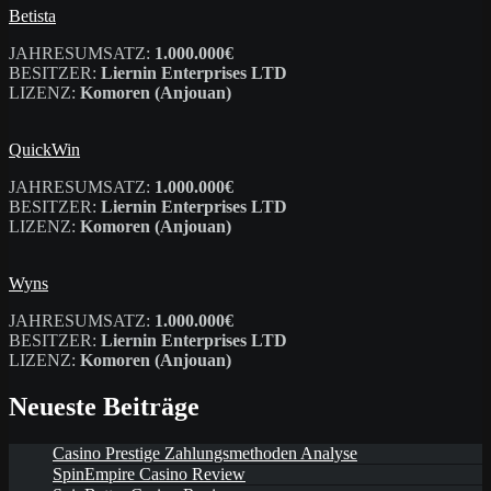
Betista
JAHRESUMSATZ:
1.000.000€
BESITZER:
Liernin Enterprises LTD
LIZENZ:
Komoren (Anjouan)
QuickWin
JAHRESUMSATZ:
1.000.000€
BESITZER:
Liernin Enterprises LTD
LIZENZ:
Komoren (Anjouan)
Wyns
JAHRESUMSATZ:
1.000.000€
BESITZER:
Liernin Enterprises LTD
LIZENZ:
Komoren (Anjouan)
Neueste Beiträge
Casino Prestige Zahlungsmethoden Analyse
SpinEmpire Casino Review