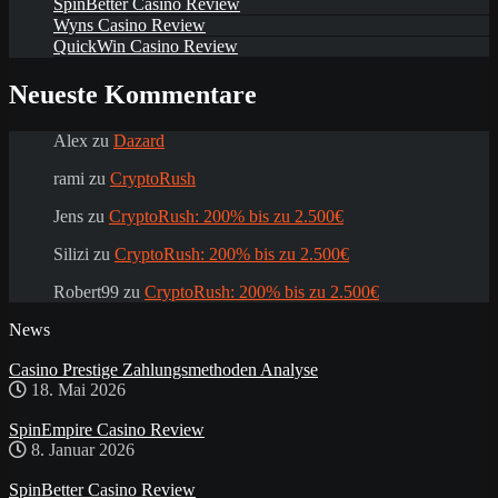
SpinBetter Casino Review
Wyns Casino Review
QuickWin Casino Review
Neueste Kommentare
Alex
zu
Dazard
rami
zu
CryptoRush
Jens
zu
CryptoRush: 200% bis zu 2.500€
Silizi
zu
CryptoRush: 200% bis zu 2.500€
Robert99
zu
CryptoRush: 200% bis zu 2.500€
News
Casino Prestige Zahlungsmethoden Analyse
18. Mai 2026
SpinEmpire Casino Review
8. Januar 2026
SpinBetter Casino Review