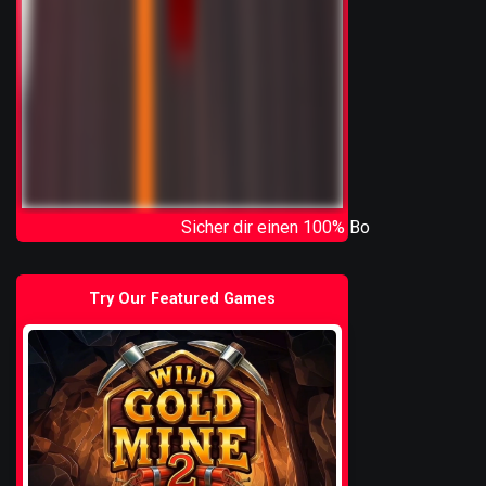
Sicher dir einen 100% Bonus bis 500€ und spiele 
Try Our Featured Games