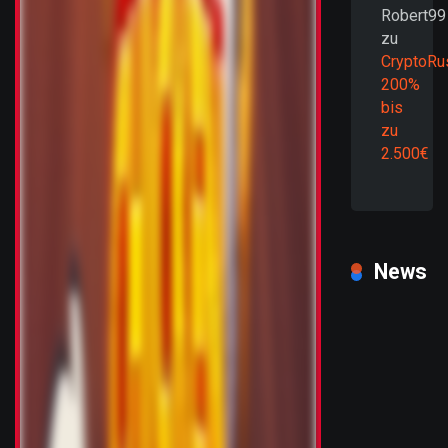
Robert99
zu
CryptoRu
200%
bis
zu
2.500€
News