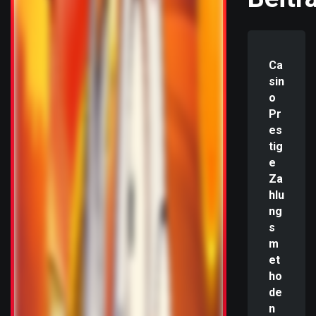
Ca
sin
o
Pr
es
tig
e
Za
hlu
ng
s
m
et
ho
de
n