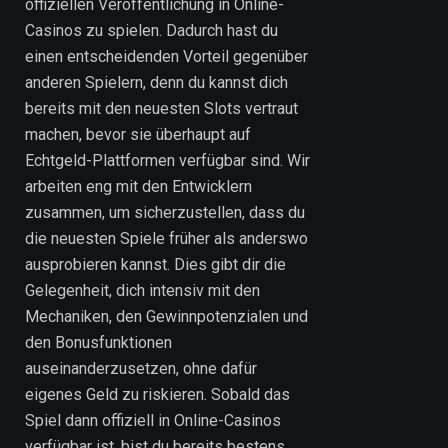
offiziellen Veröffentlichung in Online-
Casinos zu spielen. Dadurch hast du
einen entscheidenden Vorteil gegenüber
anderen Spielern, denn du kannst dich
bereits mit den neuesten Slots vertraut
machen, bevor sie überhaupt auf
Echtgeld-Plattformen verfügbar sind. Wir
arbeiten eng mit den Entwicklern
zusammen, um sicherzustellen, dass du
die neuesten Spiele früher als anderswo
ausprobieren kannst. Dies gibt dir die
Gelegenheit, dich intensiv mit den
Mechaniken, den Gewinnpotenzialen und
den Bonusfunktionen
auseinanderzusetzen, ohne dafür
eigenes Geld zu riskieren. Sobald das
Spiel dann offiziell in Online-Casinos
verfügbar ist, bist du bereits bestens