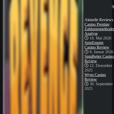
2025
Wyns Casino Revie
30. September
2025
Aktuelle Reviews
Casino Prestige
Zahlungsmethode
Analyse
18. Mai 2026
SpinEmpire
Casino Review
8. Januar 2026
SpinBetter Casino
Review
22. Dezember
2025
Wyns Casino
Review
30. September
2025