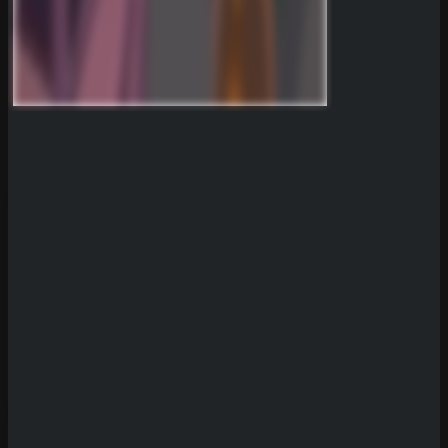
Sicher dir einen 100% Bonus bis 500€ und spie
Try Our Featured Games