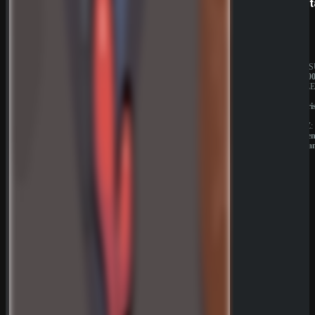
SpinBetter
Betist
JAHRESUMSATZ:
JAHRES
20.000.000€
1.000.00
BESITZER:
BESITZE
Sprut
Liernin
Group
Enterpri
B.V.
LTD
LIZENZ:
LIZENZ:
Curacao
Komore
(Anjoua
QuickWin
Wyns