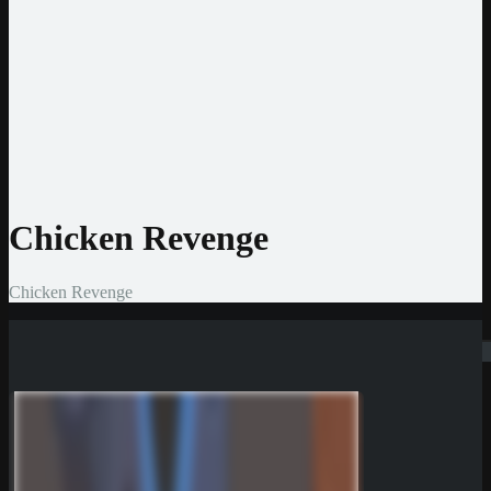
Jeton
CashtoCode
MiFinity
MuchBetter
Auszahlmethoden
Bank Überweisung
MasterCard
Visa
Skrill
Bitcoin
Chicken Revenge
Chicken Revenge
Suchen
Rate Game
(
0
Votes)
Neue Casinos